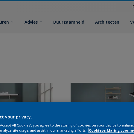
euren
Advies
Duurzaamheid
Architecten
V
ct your privacy.
 “Accept All Cookies”, you agree to the storing of cookies on your device to enhanc
analyze site usage, and assist in our marketing efforts.
Cookieverklaring voor m