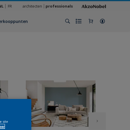
NL
FR
architecten
professionals
erkooppunten
e site
eer