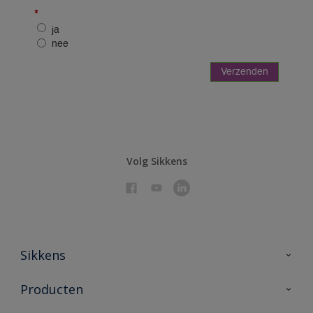
Volg Sikkens
Sikkens
Over Sikkens
Producten
AkzoNobel 🔗