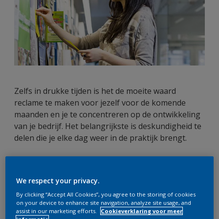
Zelfs in drukke tijden is het de moeite waard
reclame te maken voor jezelf voor de komende
maanden en je te concentreren op de ontwikkeling
van je bedrijf. Het belangrijkste is deskundigheid te
delen die je elke dag weer in de praktijk brengt.
Denk lokaal
We respect your privacy.
Reizen is tijd- en geldverslindend voor
By clicking “Accept All Cookies”, you agree to the storing of cookies
on your device to enhance site navigation, analyze site usage, and
schildersbedrijven, dus concentreer je op je lokale
assist in our marketing efforts.
Cookieverklaring voor meer
markt. Introduceer jezelf bij plaatselijke