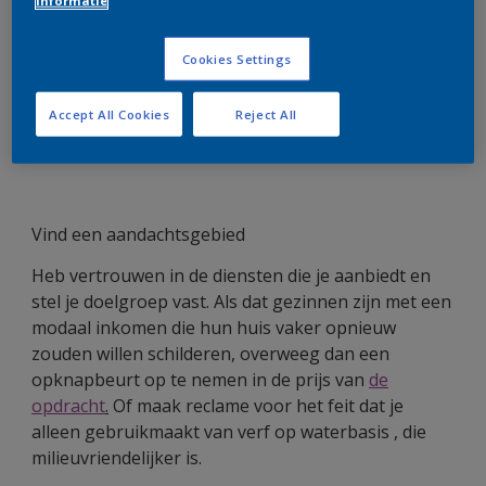
informatie
bouwbedrijven en gebruik gemeenschapsruimten
zoals scholen, sportaccommodaties en
Cookies Settings
gezondheidscentra om te adverteren en een mond-
tot-mond-netwerk te ontwikkelen. En wees trots
Accept All Cookies
Reject All
op
referenties
door deze te delen en daarmee
indruk te maken op potentiële klanten.
Vind een aandachtsgebied
Heb vertrouwen in de diensten die je aanbiedt en
stel je doelgroep vast. Als dat gezinnen zijn met een
modaal inkomen die hun huis vaker opnieuw
zouden willen schilderen, overweeg dan een
opknapbeurt op te nemen in de prijs van
de
opdracht
.
Of maak reclame voor het feit dat je
alleen gebruikmaakt van verf op waterbasis , die
milieuvriendelijker is.