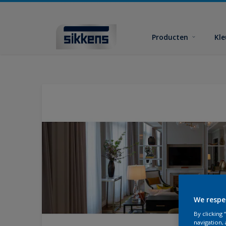
Producten
Kl
We respe
By clicking
navigation, 