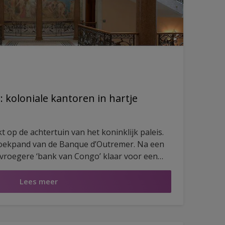
koloniale kantoren in hartje
jkt op de achtertuin van het koninklijk paleis.
 hoekpand van de Banque d’Outremer. Na een
 vroegere ‘bank van Congo’ klaar voor een
geschiedenis. Voorbij de monumentale
tijdse kantoren met historische art-deco-
Lees meer
dig gerestaureerd en geschilderd met Sikkens