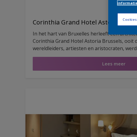
informati
Cookies
Corinthia Grand Hotel Astoria Bruss
In het hart van Bruxelles herleeft een archite
Corinthia Grand Hotel Astoria Brussels, ooit
wereldleiders, artiesten en aristocraten, werd
en renovatie opnieuw geopend. Wat ooit een
vandaag opnieuw een luxe hotel waar erfgo
Lees meer
elkaar vinden.