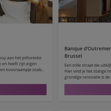
Banque d'Outremer: 
Brussel
rbuy aan het pittoreske
k en heeft zijn eigen
Een stille straat die uitki
 een koosnaampje zoals
Hier vind je het statige
gt bij tot een
grondige renovatie is de
e de stille steegjes van
nieuw hoofdstuk in zijn 
n de torens van het
inkomhal ontdek je eigen
elementen. Alles vakkun
en Herbol verfsystemen.