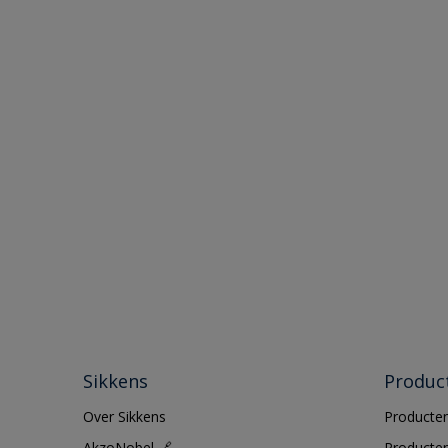
Sikkens
Produc
Over Sikkens
Producten
AkzoNobel 🔗
Producten