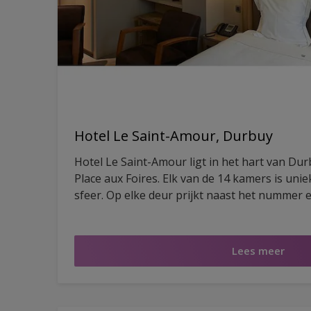
Hotel Le Saint-Amour, Durbuy
Hotel Le Saint-Amour ligt in het hart van Du
Place aux Foires. Elk van de 14 kamers is unie
sfeer. Op elke deur prijkt naast het nummer
Câline, Caprice of Vénus. Ook het uitzicht draa
romantisch gevoel: door de houten ramen zie j
Durbuy, met daarachter de beboste heuvels e
Lees meer
kasteel.