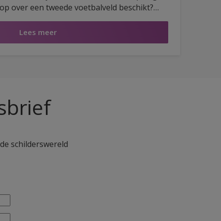
op over een tweede voetbalveld beschikt?
en junioren van ‘les Rouches’ elke dag trainen.
e perscamera’s en de joelende supporters.
Lees meer
sbrief
 de schilderswereld