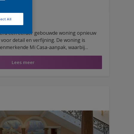
ect All
ns-Latem
werd een eerder gebouwde woning opnieuw
oor detail en verfijning. De woning is
enmerkende Mi Casa-aanpak, waarbij
n duurzame technieken centraal staan, en
gwaardige uitstraling.
Lees meer