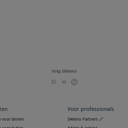
Volg Sikkens
ten
Voor professionals
 voor binnen
Sikkens Partners 🔗
 voor buiten
Advies & service