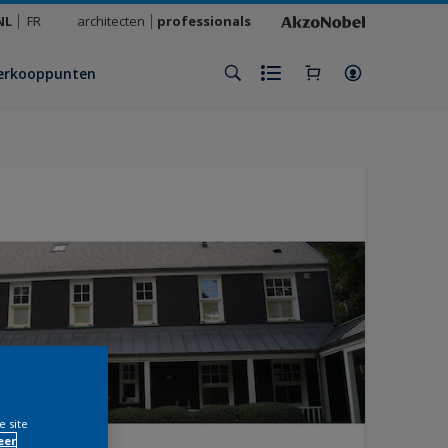
NL
FR
architecten
professionals
erkooppunten
e site
eer