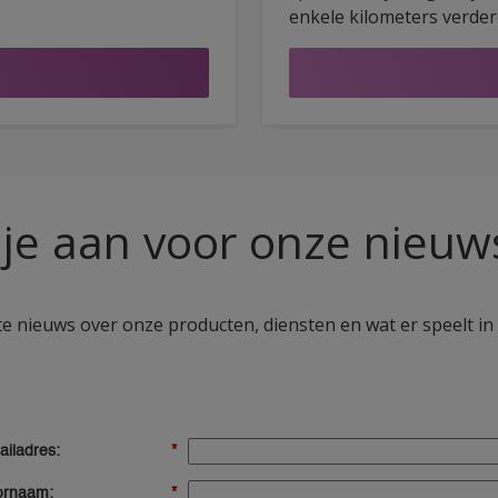
t een ploeg van 45 man
enkele kilometers verder
ogwaardige AkzoNobel
Het is hier dat de profs 
00 liter muurverf en 500
Ver weg van de drukte, d
je aan voor onze nieuw
e nieuws over onze producten, diensten en wat er speelt in