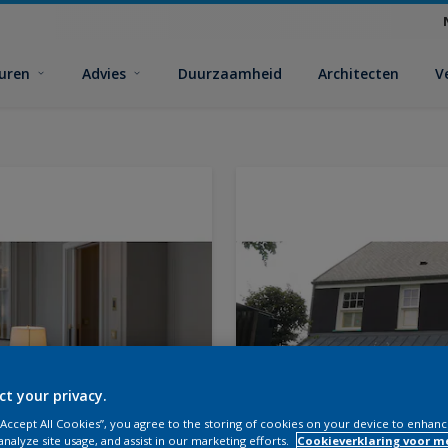
euren
Advies
Duurzaamheid
Architecten
V
ct your privacy.
 “Accept All Cookies”, you agree to the storing of cookies on your device to enhanc
analyze site usage, and assist in our marketing efforts.
Cookieverklaring voor m