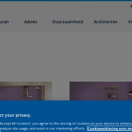
euren
Advies
Duurzaamheid
Architecten
V
ct your privacy.
 “Accept All Cookies”, you agree to the storing of cookies on your device to enhanc
analyze site usage, and assist in our marketing efforts.
Cookieverklaring voor m