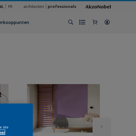
NL
FR
architecten
professionals
erkooppunten
e site
eer