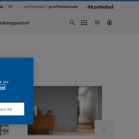
NL
FR
architecten
professionals
erkooppunten
e site
eer
ect All