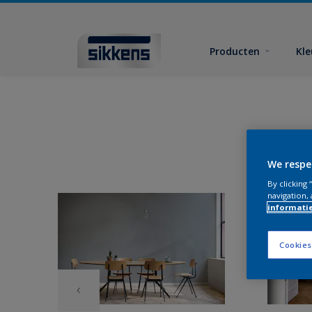
Producten
Kl
We respe
By clicking
navigation, 
informati
Cookies