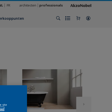
NL
FR
architecten
professionals
erkooppunten
e site
eer