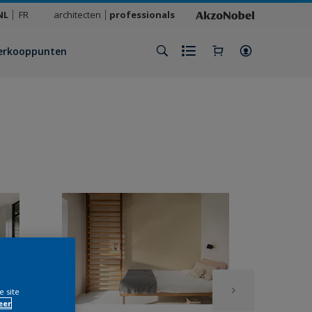
NL
FR
architecten
professionals
erkooppunten
e site
eer