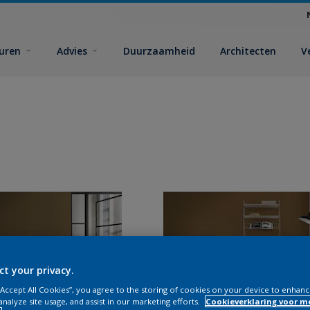
euren
Advies
Duurzaamheid
Architecten
V
ct your privacy.
 “Accept All Cookies”, you agree to the storing of cookies on your device to enhanc
analyze site usage, and assist in our marketing efforts.
Cookieverklaring voor m