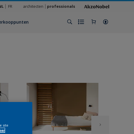
NL
FR
architecten
professionals
erkooppunten
e site
eer