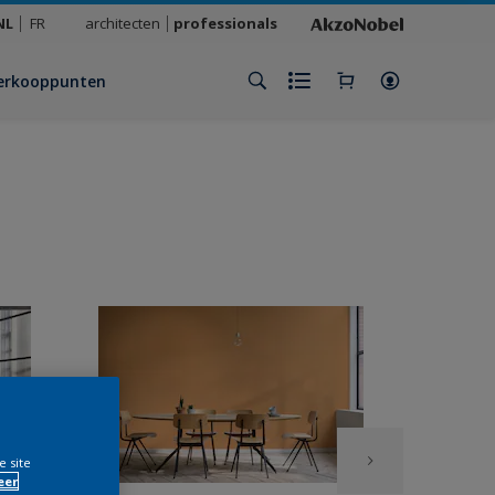
NL
FR
architecten
professionals
erkooppunten
e site
eer