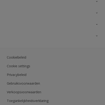
Over Sikkens
AkzoNobel 🔗
Producten voor binnen
Duurzaamheid
Producten voor buiten
Veelgestelde vragen
Sikkens Partners 🔗
Vind je verkooppunt
Contact
Advies & service
Downloads
Kleuren
Sikkens academy
Kleurtesters
Opdrachtgevers
Cookiebeleid
Kleurcollecties
Polyfilla Pro 🔗
Cookie settings
Kleur van het jaar
Kleurentools
Privacybeleid
Kennisbank
Gebruiksvoorwaarden
Verkoopsvoorwaarden
Toegankelijkheidsverklaring