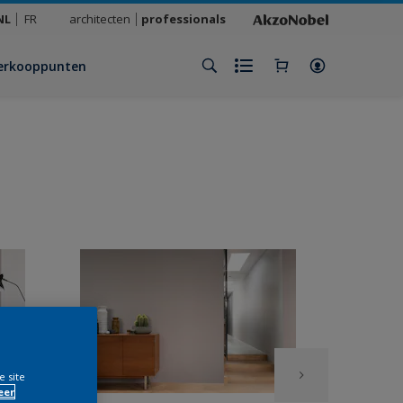
NL
FR
architecten
professionals
erkooppunten
e site
eer