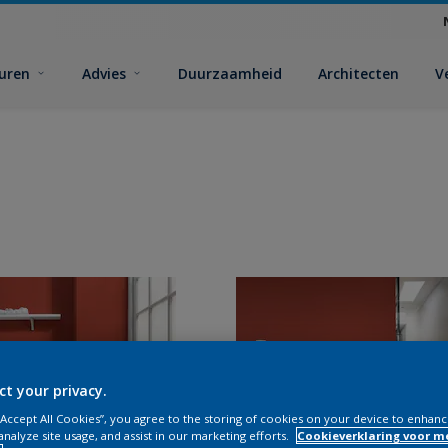
euren
Advies
Duurzaamheid
Architecten
V
ct your privacy.
 “Accept All Cookies”, you agree to the storing of cookies on your device to enhanc
analyze site usage, and assist in our marketing efforts.
Cookieverklaring voor m