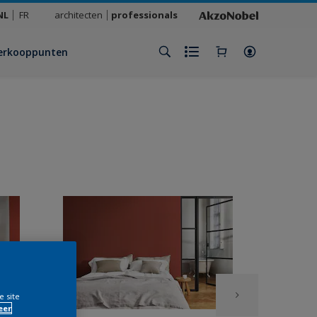
NL
FR
architecten
professionals
erkooppunten
e site
eer