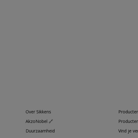
Over Sikkens
Producten
AkzoNobel 🔗
Producten
Duurzaamheid
Vind je v