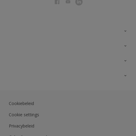
Over Sikkens
AkzoNobel 🔗
Producten voor binnen
Duurzaamheid
Producten voor buiten
Veelgestelde vragen
Sikkens Partners 🔗
Vind je verkooppunt
Contact
Advies & service
Downloads
Kleuren
Sikkens academy
Kleurtesters
Opdrachtgevers
Cookiebeleid
Kleurcollecties
Polyfilla Pro 🔗
Cookie settings
Kleur van het jaar
Kleurentools
Privacybeleid
Kennisbank