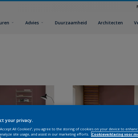
euren
Advies
Duurzaamheid
Architecten
V
ct your privacy.
 “Accept All Cookies”, you agree to the storing of cookies on your device to enhanc
analyze site usage, and assist in our marketing efforts.
Cookieverklaring voor m