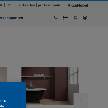
NL
FR
architecten
professionals
erkooppunten
e site
eer