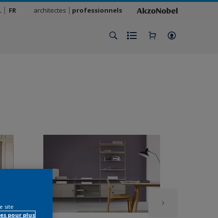
L
FR
architectes
professionnels
e site
es pour plus