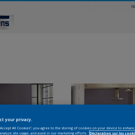
N
ct your privacy.
 “Accept All Cookies”, you agree to the storing of cookies on your device to enhanc
analyze site usage, and assist in our marketing efforts.
Déclaration sur les cooki