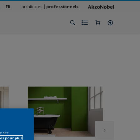
L
FR
architectes
professionnels
e site
es pour plus