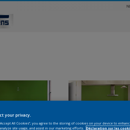
N
ct your privacy.
 “Accept All Cookies”, you agree to the storing of cookies on your device to enhanc
analyze site usage, and assist in our marketing efforts.
Déclaration sur les cooki