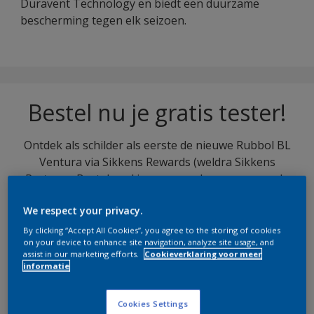
Duravent Technology en biedt een duurzame
bescherming tegen elk seizoen.
Bestel nu je gratis tester!
Ontdek als schilder als eerste de nieuwe Rubbol BL
Ventura via Sikkens Rewards (weldra Sikkens
Partners. Bestel snel jouw exemplaar en ervaar de
kwaliteit!
We respect your privacy.
By clicking “Accept All Cookies”, you agree to the storing of cookies
Bestel jouw gratis exemplaar
on your device to enhance site navigation, analyze site usage, and
assist in our marketing efforts.
Cookieverklaring voor meer
informatie
Cookies Settings