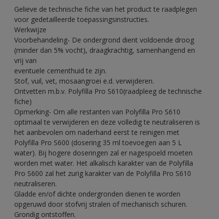
Gelieve de technische fiche van het product te raadplegen
voor gedetailleerde toepassingsinstructies.
Werkwijze
Voorbehandeling- De ondergrond dient voldoende droog
(minder dan 5% vocht), draagkrachtig, samenhangend en
vrij van
eventuele cementhuid te zijn.
Stof, vuil, vet, mosaangroei e.d. verwijderen.
Ontvetten m.b.v. Polyfilla Pro S610(raadpleeg de technische
fiche)
Opmerking- Om alle restanten van Polyfilla Pro S610
optimaal te verwijderen en deze volledig te neutraliseren is
het aanbevolen om naderhand eerst te reinigen met
Polyfilla Pro S600 (dosering 35 ml toevoegen aan 5 L
water). Bij hogere doseringen zal er nagespoeld moeten
worden met water. Het alkalisch karakter van de Polyfilla
Pro S600 zal het zurig karakter van de Polyfilla Pro S610
neutraliseren.
Gladde en/of dichte ondergronden dienen te worden
opgeruwd door stofvrij stralen of mechanisch schuren.
Grondig ontstoffen.