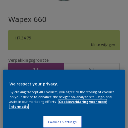
Wapex 660
H7.34.75
Kleur wijzigen
Verpakkingsgrootte
1 L
5 L
We respect your privacy.
Aantal
Verfcalculator
By clicking “Accept All Cookies”, you agree to the storing of cookies
Bereken
on your device to enhance site navigation, analyze site usage, and
assist in our marketing efforts.
Cookieverklaring voor meer
informatie
Op dit moment is het niet mogelijk dit product online
Cookies Settings
te bestellen. Bezoek je dichtstbijzijnde winkel of klik op