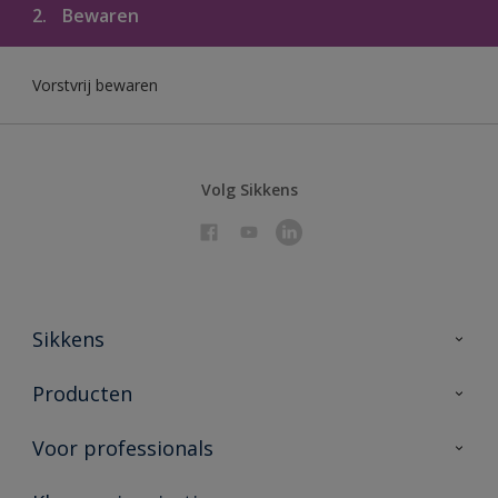
2.
Bewaren
Vorstvrij bewaren
Volg Sikkens
Sikkens
Over Sikkens
Producten
AkzoNobel 🔗
Producten voor binnen
Voor professionals
Duurzaamheid
Producten voor buiten
Veelgestelde vragen
Sikkens Partners 🔗