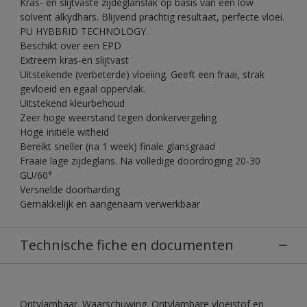
Kras- en slijtvaste zijdeglanslak op basis van een low
solvent alkydhars. Blijvend prachtig resultaat, perfecte vloei.
PU HYBBRID TECHNOLOGY.
Beschikt over een EPD
Extreem kras-en slijtvast
Uitstekende (verbeterde) vloeiing. Geeft een fraai, strak
gevloeid en egaal oppervlak.
Uitstekend kleurbehoud
Zeer hoge weerstand tegen donkervergeling
Hoge initiële witheid
Bereikt sneller (na 1 week) finale glansgraad
Fraaie lage zijdeglans. Na volledige doordroging 20-30
GU/60°
Versnelde doorharding
Gemakkelijk en aangenaam verwerkbaar
Technische fiche en documenten
Ontvlambaar. Waarschuwing. Ontvlambare vloeistof en