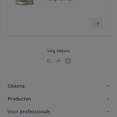
Volg Sikkens
Sikkens
Over Sikkens
Producten
AkzoNobel 🔗
Producten voor binnen
Voor professionals
Duurzaamheid