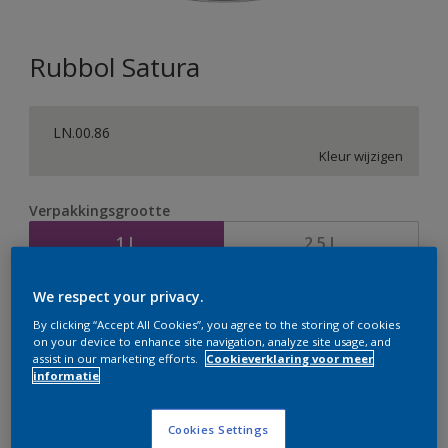
Rubbol Satura
LN.00.86
Kleur wijzigen
Verpakkingsgrootte
1 L
2,5 L
We respect your privacy.
Aantal
Verfcalculator
By clicking “Accept All Cookies”, you agree to the storing of cookies
Bereken
on your device to enhance site navigation, analyze site usage, and
assist in our marketing efforts.
Cookieverklaring voor meer
informatie
Op dit moment is het niet mogelijk dit product online
Cookies Settings
te bestellen. Bezoek je dichtstbijzijnde winkel of klik op