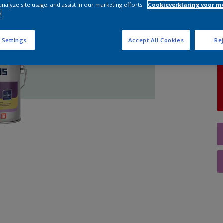
analyze site usage, and assist in our marketing efforts.
Cookieverklaring voor m
e
A
 Settings
Accept All Cookies
Rej