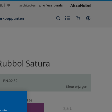
NL
FR
architecten
professionals
erkooppunten
Rubbol Satura
PN.02.82
Kleur wijzigen
erpakkingsgrootte
1 L
2,5 L
e site