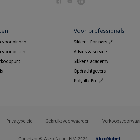
ten
Voor professionals
 voor binnen
Sikkens Partners 🔗
 voor buiten
Advies & service
erkooppunt
Sikkens academy
ds
Opdrachtgevers
Polyfilla Pro 🔗
Privacybeleid
Gebruiksvoorwaarden
Verkoopsvoorwaa
Copyright © Akzo Nobel N.V. 2026