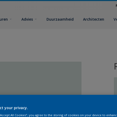
euren
Advies
Duurzaamheid
Architecten
V
V
ct your privacy.
 “Accept All Cookies”, you agree to the storing of cookies on your device to enhanc