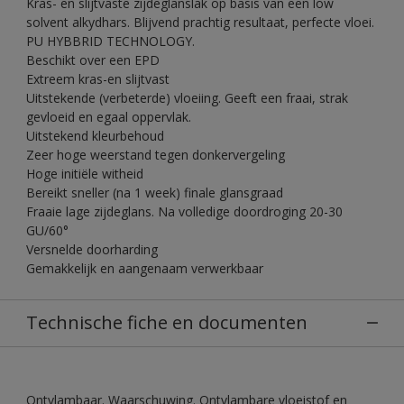
Kras- en slijtvaste zijdeglanslak op basis van een low
solvent alkydhars. Blijvend prachtig resultaat, perfecte vloei.
PU HYBBRID TECHNOLOGY.
Beschikt over een EPD
Extreem kras-en slijtvast
Uitstekende (verbeterde) vloeiing. Geeft een fraai, strak
gevloeid en egaal oppervlak.
Uitstekend kleurbehoud
Zeer hoge weerstand tegen donkervergeling
Hoge initiële witheid
Bereikt sneller (na 1 week) finale glansgraad
Fraaie lage zijdeglans. Na volledige doordroging 20-30
GU/60°
Versnelde doorharding
Gemakkelijk en aangenaam verwerkbaar
Technische fiche en documenten
Ontvlambaar. Waarschuwing. Ontvlambare vloeistof en