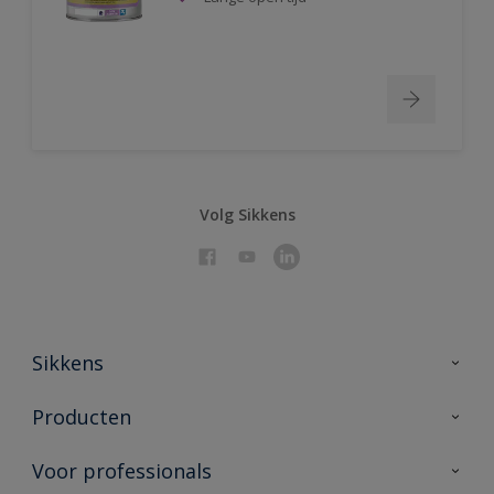
Volg Sikkens
Sikkens
Over Sikkens
Producten
AkzoNobel 🔗
Producten voor binnen
Voor professionals
Duurzaamheid