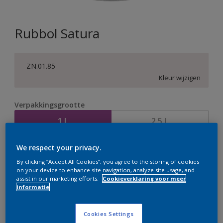
Rubbol Satura
ZN.01.85
Kleur wijzigen
Verpakkingsgrootte
1 L
2,5 L
We respect your privacy.
Aantal
Verfcalculator
By clicking “Accept All Cookies”, you agree to the storing of cookies
Bereken
on your device to enhance site navigation, analyze site usage, and
assist in our marketing efforts.
Cookieverklaring voor meer
informatie
Op dit moment is het niet mogelijk dit product online
Cookies Settings
te bestellen. Bezoek je dichtstbijzijnde winkel of klik op