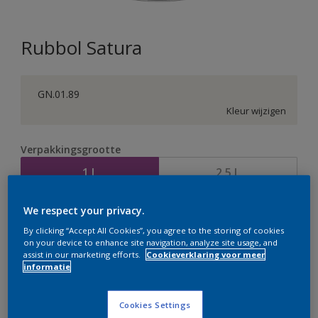
Rubbol Satura
GN.01.89
Kleur wijzigen
Verpakkingsgrootte
1 L
2,5 L
We respect your privacy.
Aantal
Verfcalculator
By clicking “Accept All Cookies”, you agree to the storing of cookies
Bereken
on your device to enhance site navigation, analyze site usage, and
assist in our marketing efforts.
Cookieverklaring voor meer
informatie
Op dit moment is het niet mogelijk dit product online
Cookies Settings
te bestellen. Bezoek je dichtstbijzijnde winkel of klik op