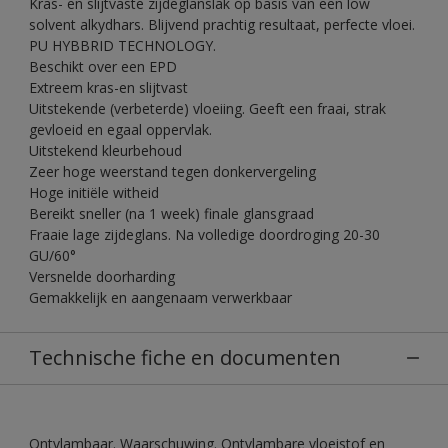
Kras- en slijtvaste zijdeglanslak op basis van een low
solvent alkydhars. Blijvend prachtig resultaat, perfecte vloei.
PU HYBBRID TECHNOLOGY.
Beschikt over een EPD
Extreem kras-en slijtvast
Uitstekende (verbeterde) vloeiing. Geeft een fraai, strak
gevloeid en egaal oppervlak.
Uitstekend kleurbehoud
Zeer hoge weerstand tegen donkervergeling
Hoge initiële witheid
Bereikt sneller (na 1 week) finale glansgraad
Fraaie lage zijdeglans. Na volledige doordroging 20-30
GU/60°
Versnelde doorharding
Gemakkelijk en aangenaam verwerkbaar
Technische fiche en documenten
Ontvlambaar. Waarschuwing. Ontvlambare vloeistof en