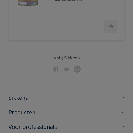
Volg Sikkens
Sikkens
Over Sikkens
Producten
AkzoNobel 🔗
Producten voor binnen
Voor professionals
Duurzaamheid