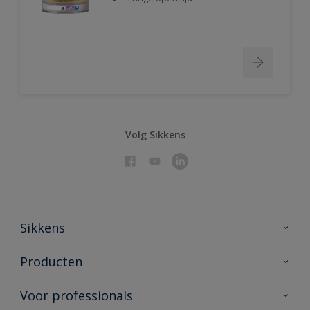
Volg Sikkens
Sikkens
Over Sikkens
Producten
AkzoNobel 🔗
Producten voor binnen
Voor professionals
Duurzaamheid