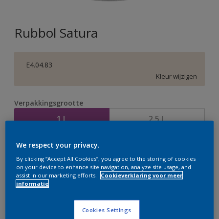
Rubbol Satura
E4.04.83
Kleur wijzigen
Verpakkingsgrootte
1 L
2,5 L
We respect your privacy.
Aantal
Verfcalculator
By clicking “Accept All Cookies”, you agree to the storing of cookies
Bereken
on your device to enhance site navigation, analyze site usage, and
assist in our marketing efforts.
Cookieverklaring voor meer
informatie
Op dit moment is het niet mogelijk dit product online
Cookies Settings
te bestellen. Bezoek je dichtstbijzijnde winkel of klik op