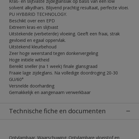
Kras- en slijtvaste zijdeglanslak op basis van een low
solvent alkydhars. Blijvend prachtig resultaat, perfecte vloei.
PU HYBBRID TECHNOLOGY.
Beschikt over een EPD
Extreem kras-en slijtvast
Uitstekende (verbeterde) vloeiing. Geeft een fraai, strak
gevloeid en egaal oppervlak.
Uitstekend kleurbehoud
Zeer hoge weerstand tegen donkervergeling
Hoge initiële witheid
Bereikt sneller (na 1 week) finale glansgraad
Fraaie lage zijdeglans. Na volledige doordroging 20-30
GU/60°
Versnelde doorharding
Gemakkelijk en aangenaam verwerkbaar
Technische fiche en documenten
Ontvlambaar. Waarschuwing. Ontvlambare vloeistof en