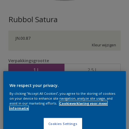
Rubbol Satura
JN.00.87
Kleur wijzigen
Verpakkingsgrootte
1 L
2,5 L
We respect your privacy.
Aantal
Verfcalculator
By clicking “Accept All Cookies”, you agree to the storing of cookies
Bereken
on your device to enhance site navigation, analyze site usage, and
assist in our marketing efforts.
Cookieverklaring voor meer
informatie
Op dit moment is het niet mogelijk dit product online
Cookies Settings
te bestellen. Bezoek je dichtstbijzijnde winkel of klik op