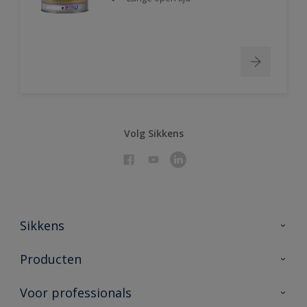
Volg Sikkens
Sikkens
Over Sikkens
Producten
AkzoNobel 🔗
Producten voor binnen
Voor professionals
Duurzaamheid