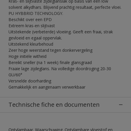
Kras- en slijtvaste zijdeglanslak op basis van een low
solvent alkydhars. Blijvend prachtig resultaat, perfecte vloei.
PU HYBBRID TECHNOLOGY.
Beschikt over een EPD
Extreem kras-en slijtvast
Uitstekende (verbeterde) vloeiing. Geeft een fraai, strak
gevloeid en egaal oppervlak.
Uitstekend kleurbehoud
Zeer hoge weerstand tegen donkervergeling
Hoge initiële witheid
Bereikt sneller (na 1 week) finale glansgraad
Fraaie lage zijdeglans. Na volledige doordroging 20-30
GU/60°
Versnelde doorharding
Gemakkelijk en aangenaam verwerkbaar
Technische fiche en documenten
Ontvlambaar. Waarschuwing. Ontvlambare vloeistof en