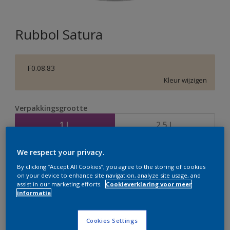
Rubbol Satura
F0.08.83
Kleur wijzigen
Verpakkingsgrootte
1 L
2,5 L
We respect your privacy.
Aantal
Verfcalculator
By clicking “Accept All Cookies”, you agree to the storing of cookies
Bereken
on your device to enhance site navigation, analyze site usage, and
assist in our marketing efforts.
Cookieverklaring voor meer
informatie
Op dit moment is het niet mogelijk dit product online
Cookies Settings
te bestellen. Bezoek je dichtstbijzijnde winkel of klik op