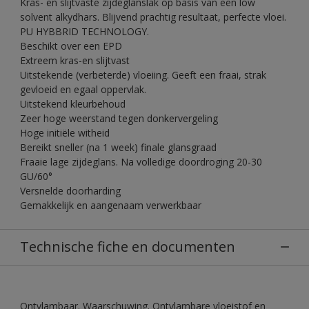
Kras- en slijtvaste zijdeglanslak op basis van een low
solvent alkydhars. Blijvend prachtig resultaat, perfecte vloei.
PU HYBBRID TECHNOLOGY.
Beschikt over een EPD
Extreem kras-en slijtvast
Uitstekende (verbeterde) vloeiing. Geeft een fraai, strak
gevloeid en egaal oppervlak.
Uitstekend kleurbehoud
Zeer hoge weerstand tegen donkervergeling
Hoge initiële witheid
Bereikt sneller (na 1 week) finale glansgraad
Fraaie lage zijdeglans. Na volledige doordroging 20-30
GU/60°
Versnelde doorharding
Gemakkelijk en aangenaam verwerkbaar
Technische fiche en documenten
Ontvlambaar. Waarschuwing. Ontvlambare vloeistof en