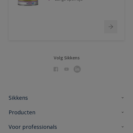
Volg Sikkens
Sikkens
Over Sikkens
Producten
AkzoNobel 🔗
Producten voor binnen
Voor professionals
Duurzaamheid