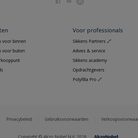
ten
Voor professionals
 voor binnen
Sikkens Partners 🔗
 voor buiten
Advies & service
erkooppunt
Sikkens academy
ds
Opdrachtgevers
Polyfilla Pro 🔗
Privacybeleid
Gebruiksvoorwaarden
Verkoopsvoorwaa
Copyright © Akzo Nobel N.V. 2026