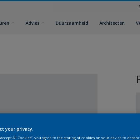
euren
Advies
Duurzaamheid
Architecten
V
V
ct your privacy.
 “Accept All Cookies”, you agree to the storing of cookies on your device to enhanc