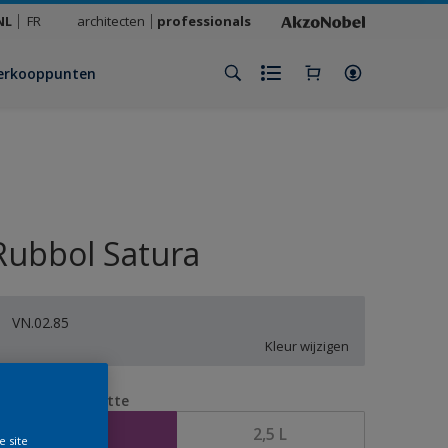
NL
FR
architecten
professionals
erkooppunten
Rubbol Satura
VN.02.85
Kleur wijzigen
erpakkingsgrootte
1 L
2,5 L
e site