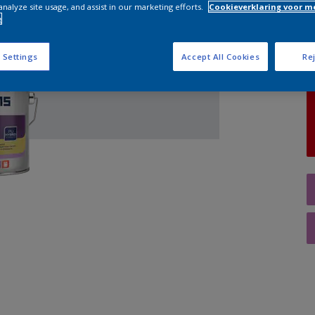
analyze site usage, and assist in our marketing efforts.
Cookieverklaring voor m
e
A
 Settings
Accept All Cookies
Rej