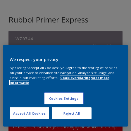
Rubbol Primer Express
W7.07.44
Kleur wijzigen
We respect your privacy.
Verpakkingsgrootte
By clicking “Accept All Cookies”, you agree to the storing of cookies
1 L
2,5 L
on your device to enhance site navigation, analyze site usage, and
assist in our marketing efforts.
Cookieverklaring voor meer
informatie
Aantal
Verfcalculator
Bereken
Cookies Settings
Accept All Cookies
Reject All
Op dit moment is het niet mogelijk dit product online
te bestellen. Bezoek je dichtstbijzijnde winkel of klik op