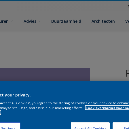
euren
Advies
Duurzaamheid
Architecten
V
ct your privacy.
 “Accept All Cookies”, you agree to the storing of cookies on your device to enhanc
analyze site usage, and assist in our marketing efforts.
Cookieverklaring voor m
e
V
 Settings
Accept All Cookies
Rej