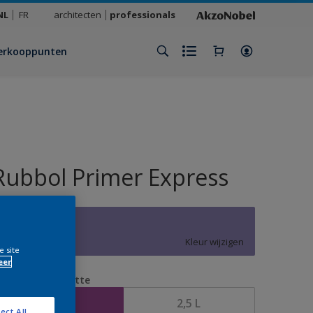
NL
FR
architecten
professionals
erkooppunten
Rubbol Primer Express
W0.21.51
Kleur wijzigen
e site
eer
erpakkingsgrootte
1 L
2,5 L
ect All