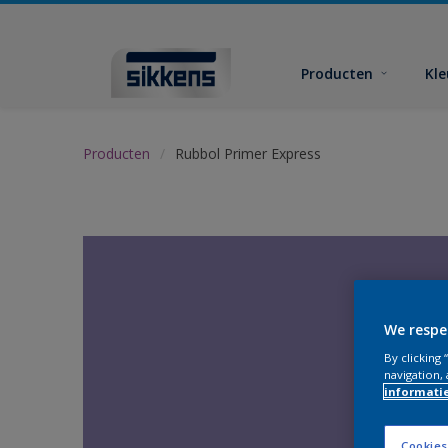
Producten
Kl
Producten
Rubbol Primer Express
We respe
By clicking
navigation, 
informati
Cookies