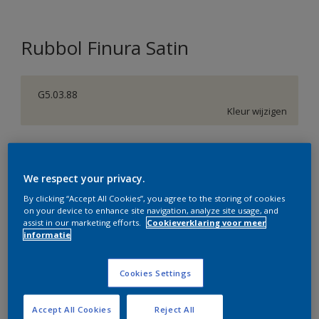
Rubbol Finura Satin
G5.03.88
Kleur wijzigen
Verpakkingsgrootte
1 L
2,5 L
We respect your privacy.
By clicking “Accept All Cookies”, you agree to the storing of cookies
on your device to enhance site navigation, analyze site usage, and
Aantal
Verfcalculator
assist in our marketing efforts.
Cookieverklaring voor meer
informatie
Bereken
Cookies Settings
Op dit moment is het niet mogelijk dit product online
te bestellen. Bezoek je dichtstbijzijnde winkel of klik op
Accept All Cookies
Reject All