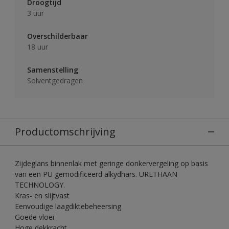
Droogtijd
3 uur
Overschilderbaar
18 uur
Samenstelling
Solventgedragen
Productomschrijving
Zijdeglans binnenlak met geringe donkervergeling op basis
van een PU gemodificeerd alkydhars. URETHAAN
TECHNOLOGY.
Kras- en slijtvast
Eenvoudige laagdiktebeheersing
Goede vloei
Hoge dekkracht