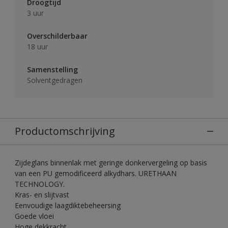
Droogtijd
3 uur
Overschilderbaar
18 uur
Samenstelling
Solventgedragen
Productomschrijving
Zijdeglans binnenlak met geringe donkervergeling op basis
van een PU gemodificeerd alkydhars. URETHAAN
TECHNOLOGY.
Kras- en slijtvast
Eenvoudige laagdiktebeheersing
Goede vloei
Hoge dekkracht