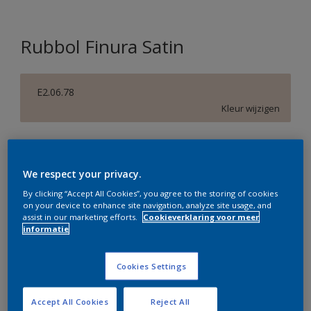
Rubbol Finura Satin
E2.06.78
Kleur wijzigen
Verpakkingsgrootte
1 L
2,5 L
We respect your privacy.
By clicking “Accept All Cookies”, you agree to the storing of cookies
on your device to enhance site navigation, analyze site usage, and
Aantal
Verfcalculator
assist in our marketing efforts.
Cookieverklaring voor meer
informatie
Bereken
Cookies Settings
Op dit moment is het niet mogelijk dit product online
te bestellen. Bezoek je dichtstbijzijnde winkel of klik op
Accept All Cookies
Reject All