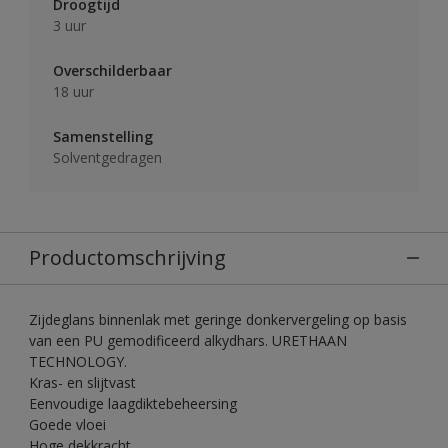
Droogtijd
3 uur
Overschilderbaar
18 uur
Samenstelling
Solventgedragen
Productomschrijving
Zijdeglans binnenlak met geringe donkervergeling op basis
van een PU gemodificeerd alkydhars. URETHAAN
TECHNOLOGY.
Kras- en slijtvast
Eenvoudige laagdiktebeheersing
Goede vloei
Hoge dekkracht