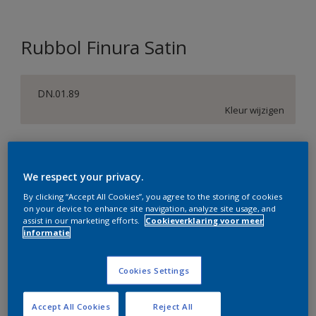
Rubbol Finura Satin
DN.01.89
Kleur wijzigen
Verpakkingsgrootte
1 L
2,5 L
We respect your privacy.
By clicking “Accept All Cookies”, you agree to the storing of cookies
on your device to enhance site navigation, analyze site usage, and
Aantal
Verfcalculator
assist in our marketing efforts.
Cookieverklaring voor meer
informatie
Bereken
Cookies Settings
Op dit moment is het niet mogelijk dit product online
te bestellen. Bezoek je dichtstbijzijnde winkel of klik op
Accept All Cookies
Reject All