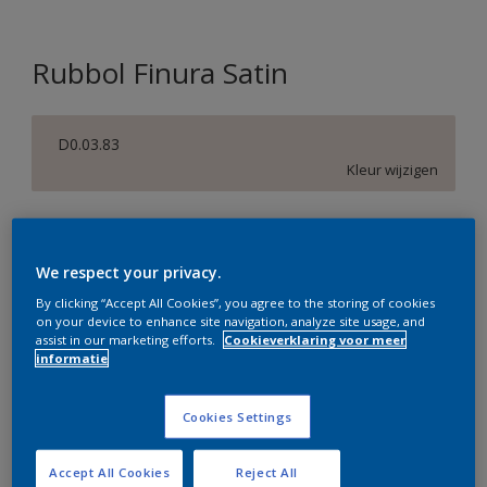
Rubbol Finura Satin
D0.03.83
Kleur wijzigen
Verpakkingsgrootte
1 L
2,5 L
We respect your privacy.
By clicking “Accept All Cookies”, you agree to the storing of cookies
on your device to enhance site navigation, analyze site usage, and
Aantal
Verfcalculator
assist in our marketing efforts.
Cookieverklaring voor meer
informatie
Bereken
Cookies Settings
Op dit moment is het niet mogelijk dit product online
te bestellen. Bezoek je dichtstbijzijnde winkel of klik op
Accept All Cookies
Reject All