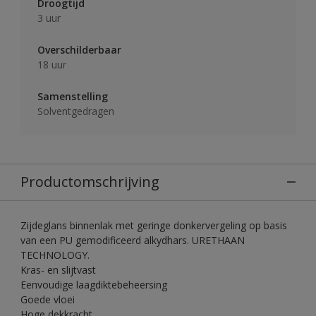
Droogtijd
3 uur
Overschilderbaar
18 uur
Samenstelling
Solventgedragen
Productomschrijving
Zijdeglans binnenlak met geringe donkervergeling op basis
van een PU gemodificeerd alkydhars. URETHAAN
TECHNOLOGY.
Kras- en slijtvast
Eenvoudige laagdiktebeheersing
Goede vloei
Hoge dekkracht