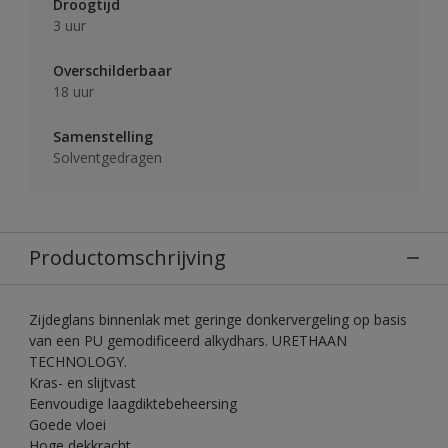
Droogtijd
3 uur
Overschilderbaar
18 uur
Samenstelling
Solventgedragen
Productomschrijving
Zijdeglans binnenlak met geringe donkervergeling op basis
van een PU gemodificeerd alkydhars. URETHAAN
TECHNOLOGY.
Kras- en slijtvast
Eenvoudige laagdiktebeheersing
Goede vloei
Hoge dekkracht