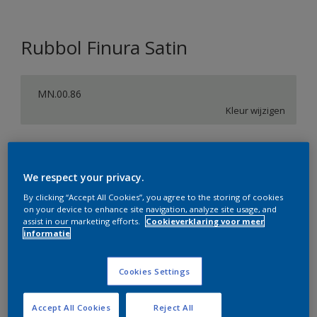
Rubbol Finura Satin
MN.00.86
Kleur wijzigen
Verpakkingsgrootte
1 L
2,5 L
We respect your privacy.
By clicking “Accept All Cookies”, you agree to the storing of cookies
on your device to enhance site navigation, analyze site usage, and
Aantal
Verfcalculator
assist in our marketing efforts.
Cookieverklaring voor meer
informatie
Bereken
Cookies Settings
Op dit moment is het niet mogelijk dit product online
te bestellen. Bezoek je dichtstbijzijnde winkel of klik op
Accept All Cookies
Reject All