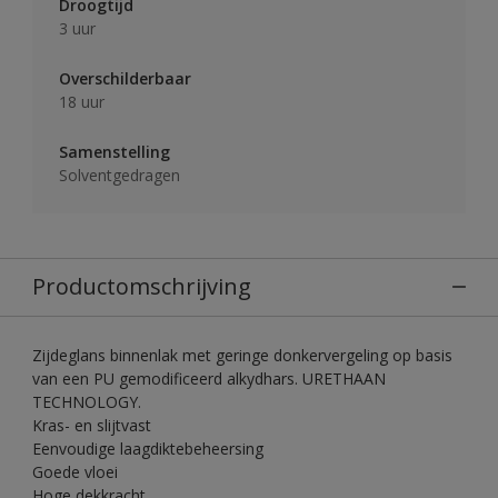
Droogtijd
3 uur
Overschilderbaar
18 uur
Samenstelling
Solventgedragen
Productomschrijving
Zijdeglans binnenlak met geringe donkervergeling op basis
van een PU gemodificeerd alkydhars. URETHAAN
TECHNOLOGY.
Kras- en slijtvast
Eenvoudige laagdiktebeheersing
Goede vloei
Hoge dekkracht