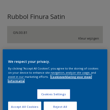
Rubbol Finura Satin
GN.00.81
Kleur wijzigen
Verpakkingsgrootte
1 L
2,5 L
We respect your privacy.
By clicking “Accept All Cookies”, you agree to the storing of cookies
on your device to enhance site navigation, analyze site usage, and
Aantal
Verfcalculator
assist in our marketing efforts.
Cookieverklaring voor meer
informatie
Bereken
Cookies Settings
Op dit moment is het niet mogelijk dit product online
te bestellen. Bezoek je dichtstbijzijnde winkel of klik op
Accept All Cookies
Reject All