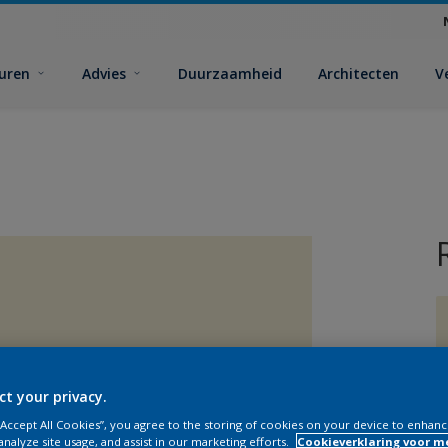
euren
Advies
Duurzaamheid
Architecten
V
ct your privacy.
V
 “Accept All Cookies”, you agree to the storing of cookies on your device to enhanc
analyze site usage, and assist in our marketing efforts.
Cookieverklaring voor m