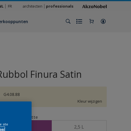
NL
FR
architecten
professionals
erkooppunten
Rubbol Finura Satin
G4.08.88
Kleur wijzigen
erpakkingsgrootte
e site
1 L
2,5 L
eer