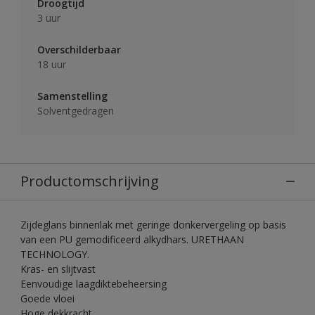
Droogtijd
3 uur
Overschilderbaar
18 uur
Samenstelling
Solventgedragen
Productomschrijving
Zijdeglans binnenlak met geringe donkervergeling op basis
van een PU gemodificeerd alkydhars. URETHAAN
TECHNOLOGY.
Kras- en slijtvast
Eenvoudige laagdiktebeheersing
Goede vloei
Hoge dekkracht