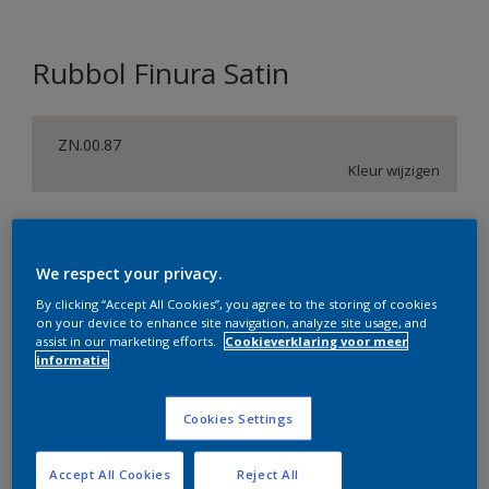
Rubbol Finura Satin
ZN.00.87
Kleur wijzigen
Verpakkingsgrootte
1 L
2,5 L
We respect your privacy.
By clicking “Accept All Cookies”, you agree to the storing of cookies
on your device to enhance site navigation, analyze site usage, and
Aantal
Verfcalculator
assist in our marketing efforts.
Cookieverklaring voor meer
informatie
Bereken
Cookies Settings
Op dit moment is het niet mogelijk dit product online
te bestellen. Bezoek je dichtstbijzijnde winkel of klik op
Accept All Cookies
Reject All