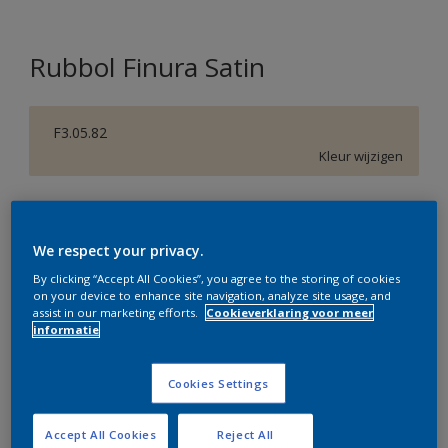
Rubbol Finura Satin
F3.05.82
Kleur wijzigen
Verpakkingsgrootte
1 L
2,5 L
We respect your privacy.
By clicking “Accept All Cookies”, you agree to the storing of cookies
on your device to enhance site navigation, analyze site usage, and
Aantal
Verfcalculator
assist in our marketing efforts.
Cookieverklaring voor meer
informatie
Bereken
Cookies Settings
Op dit moment is het niet mogelijk dit product online
te bestellen. Bezoek je dichtstbijzijnde winkel of klik op
Accept All Cookies
Reject All