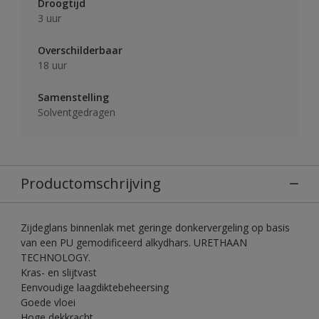
Droogtijd
3 uur
Overschilderbaar
18 uur
Samenstelling
Solventgedragen
Productomschrijving
Zijdeglans binnenlak met geringe donkervergeling op basis
van een PU gemodificeerd alkydhars. URETHAAN
TECHNOLOGY.
Kras- en slijtvast
Eenvoudige laagdiktebeheersing
Goede vloei
Hoge dekkracht