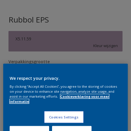
Rubbol EPS
X5.11.59
Kleur wijzigen
Verpakkingsgrootte
1 L
2,5 L
We respect your privacy.
By clicking “Accept All Cookies”, you agree to the storing of cookies
Aantal
Verfcalculator
on your device to enhance site navigation, analyze site usage, and
assist in our marketing efforts.
Cookieverklaring voor meer
Bereken
informatie
Cookies Settings
Op dit moment is het niet mogelijk dit product online
te bestellen. Bezoek je dichtstbijzijnde winkel of klik op