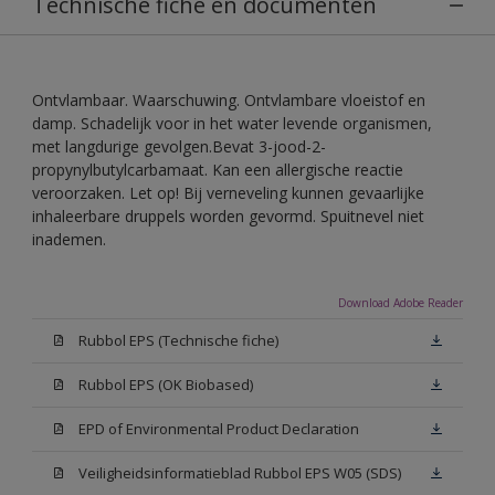
Technische fiche en documenten
Ontvlambaar. Waarschuwing. Ontvlambare vloeistof en
damp. Schadelijk voor in het water levende organismen,
met langdurige gevolgen.Bevat 3-jood-2-
propynylbutylcarbamaat. Kan een allergische reactie
veroorzaken. Let op! Bij verneveling kunnen gevaarlijke
inhaleerbare druppels worden gevormd. Spuitnevel niet
inademen.
Download Adobe Reader
Rubbol EPS (Technische fiche)
Rubbol EPS (OK Biobased)
EPD of Environmental Product Declaration
Veiligheidsinformatieblad Rubbol EPS W05 (SDS)