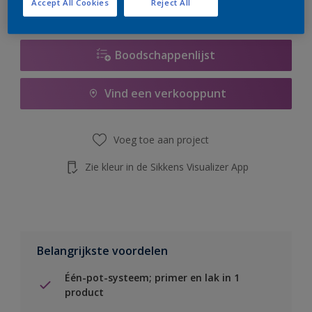
Accept All Cookies
Reject All
de knop hieronder.
Boodschappenlijst
Vind een verkooppunt
Voeg toe aan project
Zie kleur in de Sikkens Visualizer App
Belangrijkste voordelen
Één-pot-systeem; primer en lak in 1
product