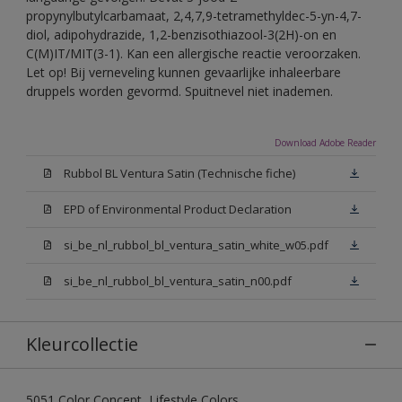
propynylbutylcarbamaat, 2,4,7,9-tetramethyldec-5-yn-4,7-
diol, adipohydrazide, 1,2-benzisothiazool-3(2H)-on en
C(M)IT/MIT(3-1). Kan een allergische reactie veroorzaken.
Let op! Bij verneveling kunnen gevaarlijke inhaleerbare
druppels worden gevormd. Spuitnevel niet inademen.
Download Adobe Reader
Rubbol BL Ventura Satin (Technische fiche)
EPD of Environmental Product Declaration
si_be_nl_rubbol_bl_ventura_satin_white_w05.pdf
si_be_nl_rubbol_bl_ventura_satin_n00.pdf
Kleurcollectie
5051 Color Concept, Lifestyle Colors