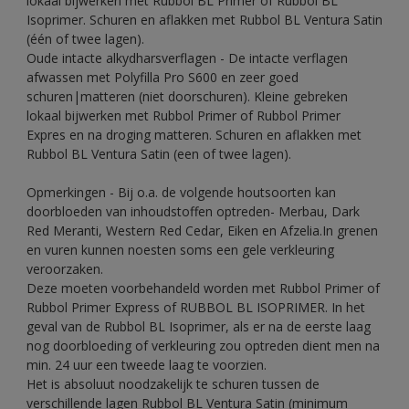
lokaal bijwerken met Rubbol BL Primer of Rubbol BL
Isoprimer. Schuren en aflakken met Rubbol BL Ventura Satin
(één of twee lagen).
Oude intacte alkydharsverflagen - De intacte verflagen
afwassen met Polyfilla Pro S600 en zeer goed
schuren|matteren (niet doorschuren). Kleine gebreken
lokaal bijwerken met Rubbol Primer of Rubbol Primer
Expres en na droging matteren. Schuren en aflakken met
Rubbol BL Ventura Satin (een of twee lagen).
Opmerkingen - Bij o.a. de volgende houtsoorten kan
doorbloeden van inhoudstoffen optreden- Merbau, Dark
Red Meranti, Western Red Cedar, Eiken en Afzelia.In grenen
en vuren kunnen noesten soms een gele verkleuring
veroorzaken.
Deze moeten voorbehandeld worden met Rubbol Primer of
Rubbol Primer Express of RUBBOL BL ISOPRIMER. In het
geval van de Rubbol BL Isoprimer, als er na de eerste laag
nog doorbloeding of verkleuring zou optreden dient men na
min. 24 uur een tweede laag te voorzien.
Het is absoluut noodzakelijk te schuren tussen de
verschillende lagen Rubbol BL Ventura Satin (minimum