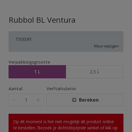
Rubbol BL Ventura
T3.03.81
Kleur wijzigen
Verpakkingsgrootte
1 L
2,5 L
Aantal
Verfcalculator
Bereken
Op dit moment is het niet mogelijk dit product online
te bestellen. Bezoek je dichtstbijzijnde winkel of klik op