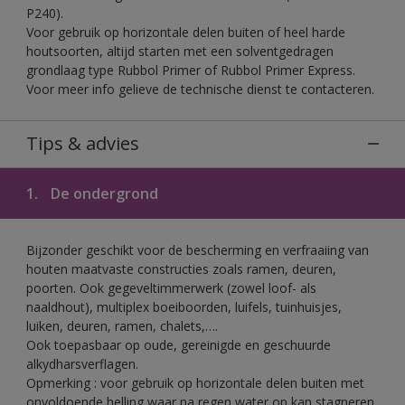
P240).
Voor gebruik op horizontale delen buiten of heel harde
houtsoorten, altijd starten met een solventgedragen
grondlaag type Rubbol Primer of Rubbol Primer Express.
Voor meer info gelieve de technische dienst te contacteren.
Tips & advies
1.
De ondergrond
Bijzonder geschikt voor de bescherming en verfraaiing van
houten maatvaste constructies zoals ramen, deuren,
poorten. Ook gegeveltimmerwerk (zowel loof- als
naaldhout), multiplex boeiboorden, luifels, tuinhuisjes,
luiken, deuren, ramen, chalets,….
Ook toepasbaar op oude, gereinigde en geschuurde
alkydharsverflagen.
Opmerking : voor gebruik op horizontale delen buiten met
onvoldoende helling waar na regen water op kan stagneren