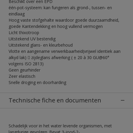
Beschikt over een EPD
één-pot-systeem: kan fungeren als grond-, tussen- en
eindlaag
Hoog vaste stofgehalte waardoor goede duurzaamdheid,
goede Kantendekking en hoog vullend vermogen
Licht thixotroop
Uitstekend UV bestendig
Uitstekend glans- en kleurbehoud
Vlotte en aangename verwerkbaarheid(vrijwel identiek aan
alkyd lak)  zijdeglans afwerking ( ± 20 à 30 GU@60°
volgens ISO 2813)
Geen geurhinder
Zeer elastisch
Snelle droging en doorharding
Technische fiche en documenten
Schadelijk voor in het water levende organismen, met
langdurige gevolgen. Bevat 3-jood-2-