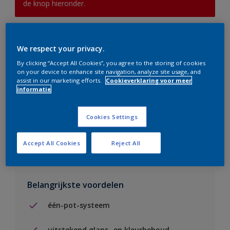
de knop hieronder.
Boodschappenlijst
We respect your privacy.
By clicking “Accept All Cookies”, you agree to the storing of cookies
Vind een verkooppunt
on your device to enhance site navigation, analyze site usage, and
assist in our marketing efforts.
Cookieverklaring voor meer
informatie
Voeg toe aan project
Cookies Settings
Zie kleur in de Sikkens Visualizer App
Accept All Cookies
Reject All
Belangrijkste voordelen
één-pot-systeem
uitstekend glans- en kleurbehoud