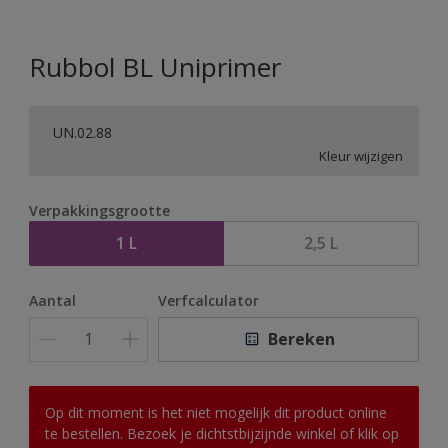
Rubbol BL Uniprimer
UN.02.88
Kleur wijzigen
Verpakkingsgrootte
1 L
2,5 L
Aantal
Verfcalculator
Bereken
Op dit moment is het niet mogelijk dit product online
te bestellen. Bezoek je dichtstbijzijnde winkel of klik op