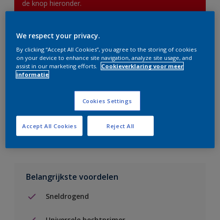
de knop hieronder.
We respect your privacy.
Boodschappenlijst
By clicking “Accept All Cookies”, you agree to the storing of cookies
on your device to enhance site navigation, analyze site usage, and
Vind een verkooppunt
assist in our marketing efforts.
Cookieverklaring voor meer
informatie
Voeg toe aan project
Cookies Settings
Zie kleur in de Sikkens Visualizer App
Accept All Cookies
Reject All
Belangrijkste voordelen
Sneldrogend
Universele hechtprimer