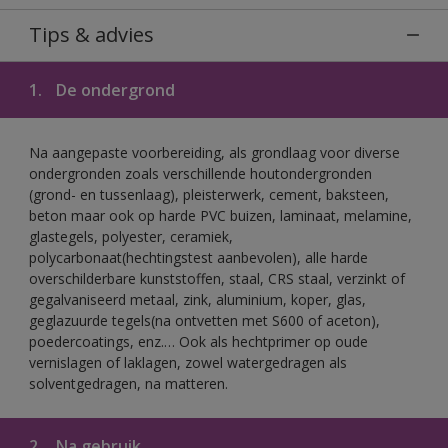
Tips & advies
1.
De ondergrond
Na aangepaste voorbereiding, als grondlaag voor diverse
ondergronden zoals verschillende houtondergronden
(grond- en tussenlaag), pleisterwerk, cement, baksteen,
beton maar ook op harde PVC buizen, laminaat, melamine,
glastegels, polyester, ceramiek,
polycarbonaat(hechtingstest aanbevolen), alle harde
overschilderbare kunststoffen, staal, CRS staal, verzinkt of
gegalvaniseerd metaal, zink, aluminium, koper, glas,
geglazuurde tegels(na ontvetten met S600 of aceton),
poedercoatings, enz.… Ook als hechtprimer op oude
vernislagen of laklagen, zowel watergedragen als
solventgedragen, na matteren.
2.
Na gebruik