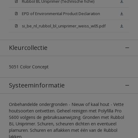
Rubbol BL Uniprimer (Technische fiche)
EPD of Environmental Product Declaration
si_be_nl_rubbol_bl_uniprimer_weiss_w05.pdf
Kleurcollectie
5051 Color Concept
Systeeminformatie
Onbehandelde ondergronden - Nieuw of kaal hout - Vette
houtsoorten ontvetten. Geheel reinigen met Polyfilla Pro
S600 volgens de gebruiksaanwijzing. Gronden met Rubbol
BL Uniprimer. Schuren, scheuren dichten en eventueel
plamuren. Schuren en aflakken met één van de Rubbol
lakken.