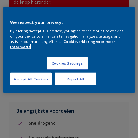
de knop hieronder.
We respect your privacy.
Boodschappenlijst
By clicking “Accept All Cookies”, you agree to the storing of cookies
on your device to enhance site navigation, analyze site usage, and
Vind een verkooppunt
assist in our marketing efforts.
Cookieverklaring voor meer
informatie
Voeg toe aan project
Cookies Settings
Zie kleur in de Sikkens Visualizer App
Accept All Cookies
Reject All
Belangrijkste voordelen
Sneldrogend
Universele hechtprimer