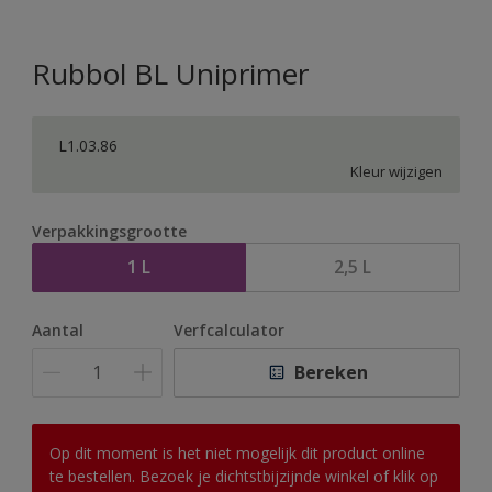
Rubbol BL Uniprimer
L1.03.86
Kleur wijzigen
Verpakkingsgrootte
1 L
2,5 L
Aantal
Verfcalculator
Bereken
Op dit moment is het niet mogelijk dit product online
te bestellen. Bezoek je dichtstbijzijnde winkel of klik op