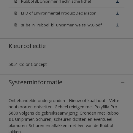
Rubbol BL Uniprimer (Technische fiche)
EPD of Environmental Product Declaration
si_be_nl_rubbol_bl_uniprimer_weiss_w05.pdf
Kleurcollectie
5051 Color Concept
Systeeminformatie
Onbehandelde ondergronden - Nieuw of kaal hout - Vette
houtsoorten ontvetten. Geheel reinigen met Polyfilla Pro
S600 volgens de gebruiksaanwijzing. Gronden met Rubbol
BL Uniprimer. Schuren, scheuren dichten en eventueel
plamuren. Schuren en aflakken met één van de Rubbol
lakken.