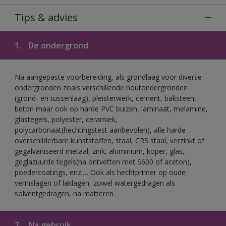
Tips & advies
1.
De ondergrond
Na aangepaste voorbereiding, als grondlaag voor diverse
ondergronden zoals verschillende houtondergronden
(grond- en tussenlaag), pleisterwerk, cement, baksteen,
beton maar ook op harde PVC buizen, laminaat, melamine,
glastegels, polyester, ceramiek,
polycarbonaat(hechtingstest aanbevolen), alle harde
overschilderbare kunststoffen, staal, CRS staal, verzinkt of
gegalvaniseerd metaal, zink, aluminium, koper, glas,
geglazuurde tegels(na ontvetten met S600 of aceton),
poedercoatings, enz.… Ook als hechtprimer op oude
vernislagen of laklagen, zowel watergedragen als
solventgedragen, na matteren.
2.
Na gebruik