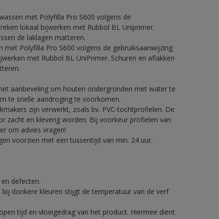
fwassen met Polyfilla Pro S600 volgens de
breken lokaal bijwerken met Rubbol BL Uniprimer.
ussen de laklagen matteren.
n met Polyfilla Pro S600 volgens de gebruiksaanwijzing
bijwerken met Rubbol BL UniPrimer. Schuren en aflakken
tteren.
t het aanbeveling om houten ondergronden met water te
om te snelle aandroging te voorkomen.
makers zijn verwerkt, zoals bv. PVC-tochtprofielen. De
zacht en kleverig worden. Bij voorkeur profielen van
er om advies vragen!
en voorzien met een tussentijd van min. 24 uur.
.
g en defecten.
 bij donkere kleuren stijgt de temperatuur van de verf
pen tijd en vloeigedrag van het product. Hiermee dient