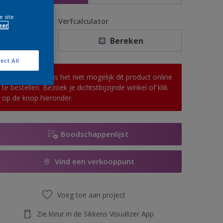
e site
antal
Verfcalculator
eer
Bereken
ect All
Op dit moment is het niet mogelijk dit product online
te bestellen. Bezoek je dichtstbijzijnde winkel of klik
op de knop hieronder.
Boodschappenlijst
Vind een verkooppunt
Voeg toe aan project
Zie kleur in de Sikkens Visualizer App