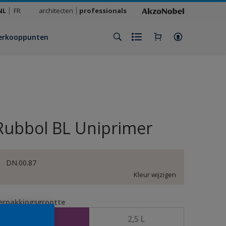
NL
FR
architecten
professionals
erkooppunten
Rubbol BL Uniprimer
DN.00.87
Kleur wijzigen
erpakkingsgrootte
1 L
2,5 L