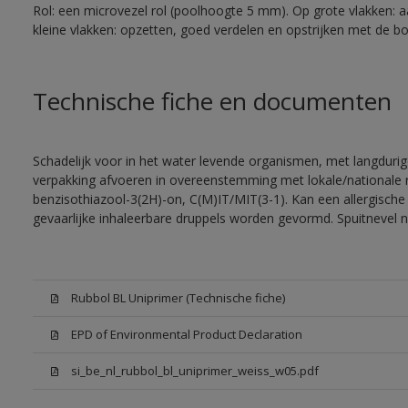
Rol: een microvezel rol (poolhoogte 5 mm). Op grote vlakken: 
kleine vlakken: opzetten, goed verdelen en opstrijken met de bor
Technische fiche en documenten
Schadelijk voor in het water levende organismen, met langdurig
verpakking afvoeren in overeenstemming met lokale/nationale r
benzisothiazool-3(2H)-on, C(M)IT/MIT(3-1). Kan een allergische 
gevaarlijke inhaleerbare druppels worden gevormd. Spuitnevel 
Rubbol BL Uniprimer (Technische fiche)
EPD of Environmental Product Declaration
si_be_nl_rubbol_bl_uniprimer_weiss_w05.pdf