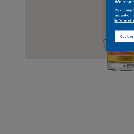
We respe
By clicking
navigation, 
informati
Cookies