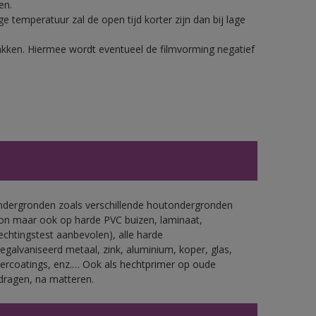
en.
 temperatuur zal de open tijd korter zijn dan bij lage
lakken. Hiermee wordt eventueel de filmvorming negatief
ondergronden zoals verschillende houtondergronden
ton maar ook op harde PVC buizen, laminaat,
echtingstest aanbevolen), alle harde
gegalvaniseerd metaal, zink, aluminium, koper, glas,
ercoatings, enz.… Ook als hechtprimer op oude
dragen, na matteren.