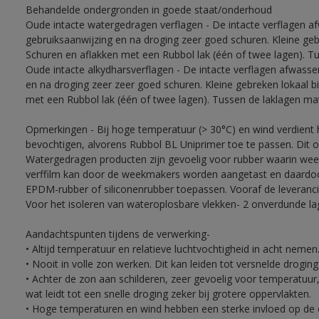
Behandelde ondergronden in goede staat/onderhoud
Oude intacte watergedragen verflagen - De intacte verflagen a
gebruiksaanwijzing en na droging zeer goed schuren. Kleine ge
Schuren en aflakken met een Rubbol lak (één of twee lagen). T
Oude intacte alkydharsverflagen - De intacte verflagen afwasse
en na droging zeer zeer goed schuren. Kleine gebreken lokaal 
met een Rubbol lak (één of twee lagen). Tussen de laklagen ma
Opmerkingen - Bij hoge temperatuur (> 30°C) en wind verdien
bevochtigen, alvorens Rubbol BL Uniprimer toe te passen. Dit 
Watergedragen producten zijn gevoelig voor rubber waarin week
verffilm kan door de weekmakers worden aangetast en daardoor 
EPDM-rubber of siliconenrubber toepassen. Vooraf de leveranci
Voor het isoleren van wateroplosbare vlekken- 2 onverdunde lag
Aandachtspunten tijdens de verwerking-
• Altijd temperatuur en relatieve luchtvochtigheid in acht nemen
• Nooit in volle zon werken. Dit kan leiden tot versnelde drogin
• Achter de zon aan schilderen, zeer gevoelig voor temperatuur,
wat leidt tot een snelle droging zeker bij grotere oppervlakten.
• Hoge temperaturen en wind hebben een sterke invloed op de o