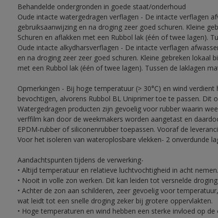
Behandelde ondergronden in goede staat/onderhoud
Oude intacte watergedragen verflagen - De intacte verflagen a
gebruiksaanwijzing en na droging zeer goed schuren. Kleine ge
Schuren en aflakken met een Rubbol lak (één of twee lagen). T
Oude intacte alkydharsverflagen - De intacte verflagen afwasse
en na droging zeer zeer goed schuren. Kleine gebreken lokaal 
met een Rubbol lak (één of twee lagen). Tussen de laklagen ma
Opmerkingen - Bij hoge temperatuur (> 30°C) en wind verdien
bevochtigen, alvorens Rubbol BL Uniprimer toe te passen. Dit 
Watergedragen producten zijn gevoelig voor rubber waarin week
verffilm kan door de weekmakers worden aangetast en daardoor 
EPDM-rubber of siliconenrubber toepassen. Vooraf de leveranci
Voor het isoleren van wateroplosbare vlekken- 2 onverdunde lag
Aandachtspunten tijdens de verwerking-
• Altijd temperatuur en relatieve luchtvochtigheid in acht nemen
• Nooit in volle zon werken. Dit kan leiden tot versnelde drogin
• Achter de zon aan schilderen, zeer gevoelig voor temperatuur,
wat leidt tot een snelle droging zeker bij grotere oppervlakten.
• Hoge temperaturen en wind hebben een sterke invloed op de o