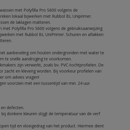
fwassen met Polyfilla Pro S600 volgens de
breken lokaal bijwerken met Rubbol BL Uniprimer.
ussen de laklagen matteren.
n met Polyfilla Pro S600 volgens de gebruiksaanwijzing
bijwerken met Rubbol BL UniPrimer. Schuren en aflakken
tteren.
t het aanbeveling om houten ondergronden met water te
om te snelle aandroging te voorkomen.
makers zijn verwerkt, zoals bv. PVC-tochtprofielen. De
zacht en kleverig worden. Bij voorkeur profielen van
er om advies vragen!
en voorzien met een tussentijd van min. 24 uur.
.
g en defecten.
 bij donkere kleuren stijgt de temperatuur van de verf
pen tijd en vloeigedrag van het product. Hiermee dient