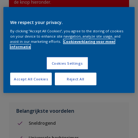
de knop hieronder.
We respect your privacy.
Boodschappenlijst
By clicking “Accept All Cookies”, you agree to the storing of cookies
on your device to enhance site navigation, analyze site usage, and
Vind een verkooppunt
assist in our marketing efforts.
Cookieverklaring voor meer
informatie
Voeg toe aan project
Cookies Settings
Zie kleur in de Sikkens Visualizer App
Accept All Cookies
Reject All
Belangrijkste voordelen
Sneldrogend
Universele hechtprimer