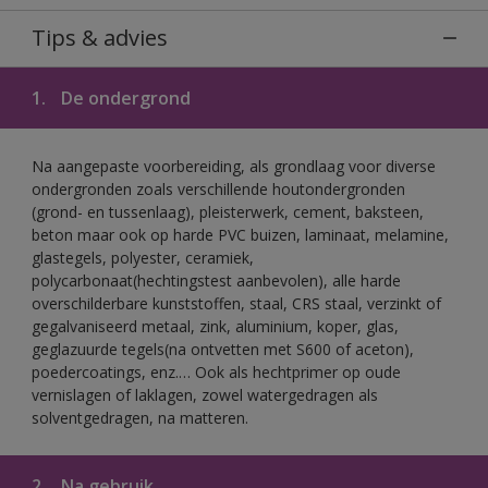
Tips & advies
1.
De ondergrond
Na aangepaste voorbereiding, als grondlaag voor diverse
ondergronden zoals verschillende houtondergronden
(grond- en tussenlaag), pleisterwerk, cement, baksteen,
beton maar ook op harde PVC buizen, laminaat, melamine,
glastegels, polyester, ceramiek,
polycarbonaat(hechtingstest aanbevolen), alle harde
overschilderbare kunststoffen, staal, CRS staal, verzinkt of
gegalvaniseerd metaal, zink, aluminium, koper, glas,
geglazuurde tegels(na ontvetten met S600 of aceton),
poedercoatings, enz.… Ook als hechtprimer op oude
vernislagen of laklagen, zowel watergedragen als
solventgedragen, na matteren.
2.
Na gebruik