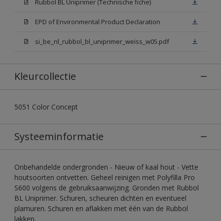
Rubbol BL Uniprimer (Technische fiche)
EPD of Environmental Product Declaration
si_be_nl_rubbol_bl_uniprimer_weiss_w05.pdf
Kleurcollectie
5051 Color Concept
Systeeminformatie
Onbehandelde ondergronden - Nieuw of kaal hout - Vette
houtsoorten ontvetten. Geheel reinigen met Polyfilla Pro
S600 volgens de gebruiksaanwijzing. Gronden met Rubbol
BL Uniprimer. Schuren, scheuren dichten en eventueel
plamuren. Schuren en aflakken met één van de Rubbol
lakken.