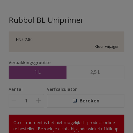
Rubbol BL Uniprimer
EN.02.86
Kleur wijzigen
Verpakkingsgrootte
1 L
2,5 L
Aantal
Verfcalculator
Bereken
Op dit moment is het niet mogelijk dit product online
te bestellen. Bezoek je dichtstbijzijnde winkel of klik op