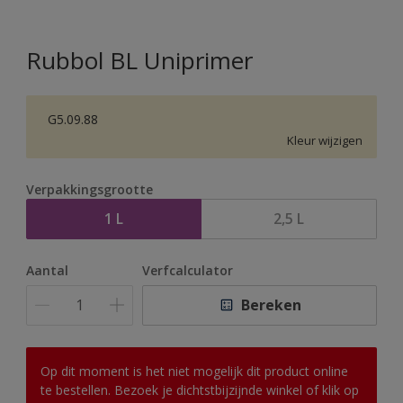
Rubbol BL Uniprimer
G5.09.88
Kleur wijzigen
Verpakkingsgrootte
1 L
2,5 L
Aantal
Verfcalculator
Bereken
Op dit moment is het niet mogelijk dit product online
te bestellen. Bezoek je dichtstbijzijnde winkel of klik op