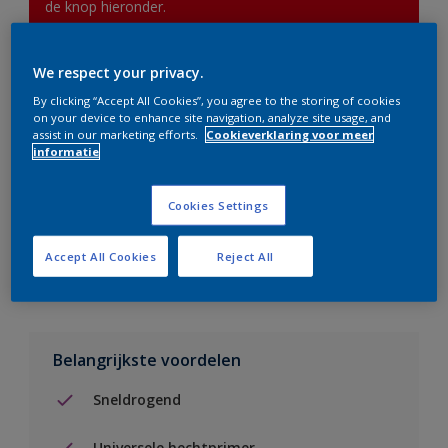
de knop hieronder.
We respect your privacy.
Boodschappenlijst
By clicking “Accept All Cookies”, you agree to the storing of cookies
on your device to enhance site navigation, analyze site usage, and
Vind een verkooppunt
assist in our marketing efforts.
Cookieverklaring voor meer
informatie
Voeg toe aan project
Cookies Settings
Zie kleur in de Sikkens Visualizer App
Accept All Cookies
Reject All
Belangrijkste voordelen
Sneldrogend
Universele hechtprimer