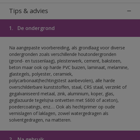
Tips & advies
1.
De ondergrond
Na aangepaste voorbereiding, als grondlaag voor diverse
ondergronden zoals verschillende houtondergronden
(grond- en tussenlaag), pleisterwerk, cement, baksteen,
beton maar ook op harde PVC buizen, laminaat, melamine,
glastegels, polyester, ceramiek,
polycarbonaat(hechtingstest aanbevolen), alle harde
overschilderbare kunststoffen, staal, CRS staal, verzinkt of
gegalvaniseerd metaal, zink, aluminium, koper, glas,
geglazuurde tegels(na ontvetten met S600 of aceton),
poedercoatings, enz.… Ook als hechtprimer op oude
vernislagen of laklagen, zowel watergedragen als
solventgedragen, na matteren.
2.
Na gebruik