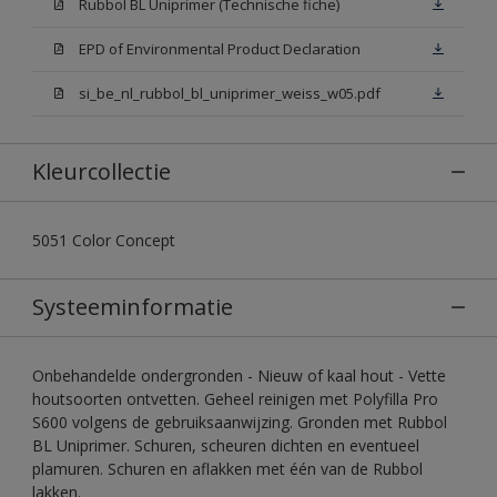
Rubbol BL Uniprimer (Technische fiche)
EPD of Environmental Product Declaration
si_be_nl_rubbol_bl_uniprimer_weiss_w05.pdf
Kleurcollectie
5051 Color Concept
Systeeminformatie
Onbehandelde ondergronden - Nieuw of kaal hout - Vette
houtsoorten ontvetten. Geheel reinigen met Polyfilla Pro
S600 volgens de gebruiksaanwijzing. Gronden met Rubbol
BL Uniprimer. Schuren, scheuren dichten en eventueel
plamuren. Schuren en aflakken met één van de Rubbol
lakken.