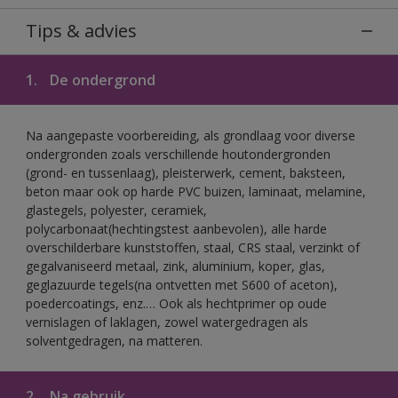
Tips & advies
1.
De ondergrond
Na aangepaste voorbereiding, als grondlaag voor diverse
ondergronden zoals verschillende houtondergronden
(grond- en tussenlaag), pleisterwerk, cement, baksteen,
beton maar ook op harde PVC buizen, laminaat, melamine,
glastegels, polyester, ceramiek,
polycarbonaat(hechtingstest aanbevolen), alle harde
overschilderbare kunststoffen, staal, CRS staal, verzinkt of
gegalvaniseerd metaal, zink, aluminium, koper, glas,
geglazuurde tegels(na ontvetten met S600 of aceton),
poedercoatings, enz.… Ook als hechtprimer op oude
vernislagen of laklagen, zowel watergedragen als
solventgedragen, na matteren.
2.
Na gebruik