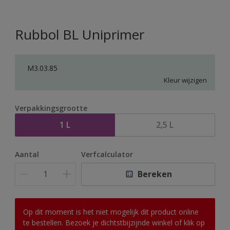
Rubbol BL Uniprimer
M3.03.85
Kleur wijzigen
Verpakkingsgrootte
1 L
2,5 L
Aantal
Verfcalculator
Bereken
Op dit moment is het niet mogelijk dit product online
te bestellen. Bezoek je dichtstbijzijnde winkel of klik op