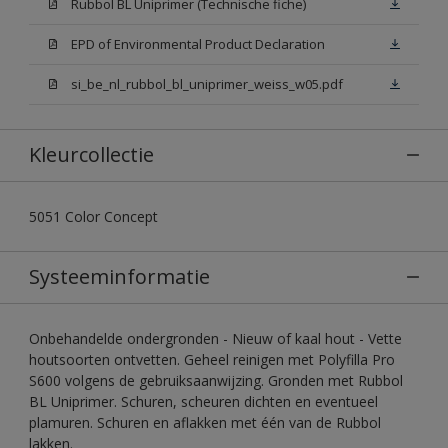
Rubbol BL Uniprimer (Technische fiche)
EPD of Environmental Product Declaration
si_be_nl_rubbol_bl_uniprimer_weiss_w05.pdf
Kleurcollectie
5051 Color Concept
Systeeminformatie
Onbehandelde ondergronden - Nieuw of kaal hout - Vette
houtsoorten ontvetten. Geheel reinigen met Polyfilla Pro
S600 volgens de gebruiksaanwijzing. Gronden met Rubbol
BL Uniprimer. Schuren, scheuren dichten en eventueel
plamuren. Schuren en aflakken met één van de Rubbol
lakken.