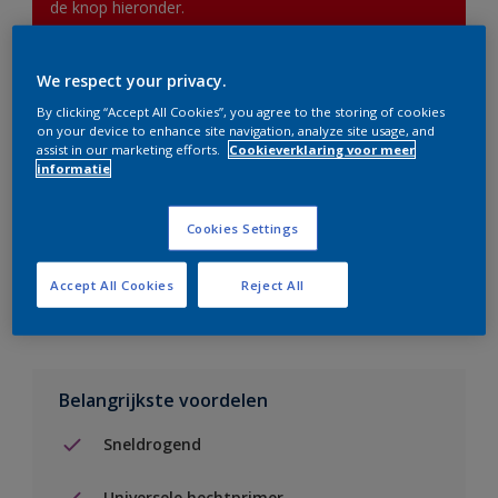
de knop hieronder.
We respect your privacy.
Boodschappenlijst
By clicking “Accept All Cookies”, you agree to the storing of cookies
on your device to enhance site navigation, analyze site usage, and
Vind een verkooppunt
assist in our marketing efforts.
Cookieverklaring voor meer
informatie
Voeg toe aan project
Cookies Settings
Zie kleur in de Sikkens Visualizer App
Accept All Cookies
Reject All
Belangrijkste voordelen
Sneldrogend
Universele hechtprimer