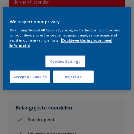
de knop hieronder.
We respect your privacy.
Boodschappenlijst
By clicking “Accept All Cookies”, you agree to the storing of cookies
on your device to enhance site navigation, analyze site usage, and
Vind een verkooppunt
assist in our marketing efforts.
Cookieverklaring voor meer
informatie
Voeg toe aan project
Cookies Settings
Zie kleur in de Sikkens Visualizer App
Accept All Cookies
Reject All
Belangrijkste voordelen
Sneldrogend
Universele hechtprimer