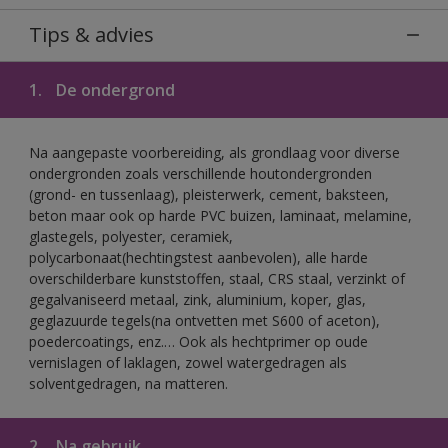
Tips & advies
1.
De ondergrond
Na aangepaste voorbereiding, als grondlaag voor diverse
ondergronden zoals verschillende houtondergronden
(grond- en tussenlaag), pleisterwerk, cement, baksteen,
beton maar ook op harde PVC buizen, laminaat, melamine,
glastegels, polyester, ceramiek,
polycarbonaat(hechtingstest aanbevolen), alle harde
overschilderbare kunststoffen, staal, CRS staal, verzinkt of
gegalvaniseerd metaal, zink, aluminium, koper, glas,
geglazuurde tegels(na ontvetten met S600 of aceton),
poedercoatings, enz.… Ook als hechtprimer op oude
vernislagen of laklagen, zowel watergedragen als
solventgedragen, na matteren.
2.
Na gebruik