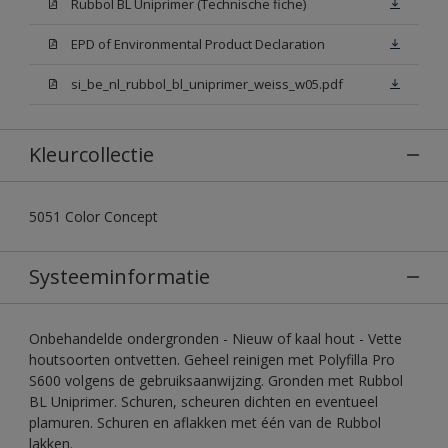
Rubbol BL Uniprimer (Technische fiche)
EPD of Environmental Product Declaration
si_be_nl_rubbol_bl_uniprimer_weiss_w05.pdf
Kleurcollectie
5051 Color Concept
Systeeminformatie
Onbehandelde ondergronden - Nieuw of kaal hout - Vette
houtsoorten ontvetten. Geheel reinigen met Polyfilla Pro
S600 volgens de gebruiksaanwijzing. Gronden met Rubbol
BL Uniprimer. Schuren, scheuren dichten en eventueel
plamuren. Schuren en aflakken met één van de Rubbol
lakken.