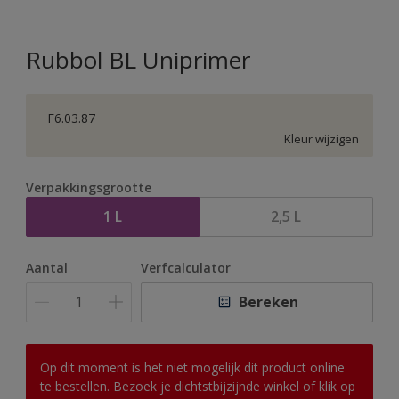
Rubbol BL Uniprimer
F6.03.87
Kleur wijzigen
Verpakkingsgrootte
1 L
2,5 L
Aantal
Verfcalculator
Bereken
Op dit moment is het niet mogelijk dit product online
te bestellen. Bezoek je dichtstbijzijnde winkel of klik op