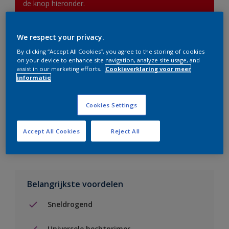
de knop hieronder.
We respect your privacy.
Boodschappenlijst
By clicking “Accept All Cookies”, you agree to the storing of cookies
on your device to enhance site navigation, analyze site usage, and
Vind een verkooppunt
assist in our marketing efforts.
Cookieverklaring voor meer
informatie
Voeg toe aan project
Cookies Settings
Zie kleur in de Sikkens Visualizer App
Accept All Cookies
Reject All
Belangrijkste voordelen
Sneldrogend
Universele hechtprimer