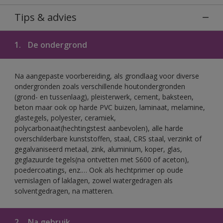
Tips & advies
1.
De ondergrond
Na aangepaste voorbereiding, als grondlaag voor diverse
ondergronden zoals verschillende houtondergronden
(grond- en tussenlaag), pleisterwerk, cement, baksteen,
beton maar ook op harde PVC buizen, laminaat, melamine,
glastegels, polyester, ceramiek,
polycarbonaat(hechtingstest aanbevolen), alle harde
overschilderbare kunststoffen, staal, CRS staal, verzinkt of
gegalvaniseerd metaal, zink, aluminium, koper, glas,
geglazuurde tegels(na ontvetten met S600 of aceton),
poedercoatings, enz.… Ook als hechtprimer op oude
vernislagen of laklagen, zowel watergedragen als
solventgedragen, na matteren.
2.
Na gebruik