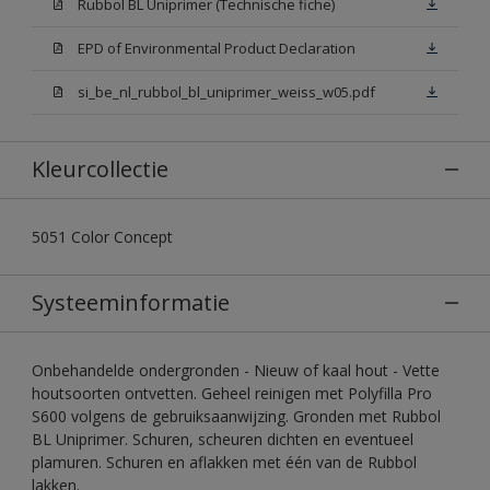
Rubbol BL Uniprimer (Technische fiche)
EPD of Environmental Product Declaration
si_be_nl_rubbol_bl_uniprimer_weiss_w05.pdf
Kleurcollectie
5051 Color Concept
Systeeminformatie
Onbehandelde ondergronden - Nieuw of kaal hout - Vette
houtsoorten ontvetten. Geheel reinigen met Polyfilla Pro
S600 volgens de gebruiksaanwijzing. Gronden met Rubbol
BL Uniprimer. Schuren, scheuren dichten en eventueel
plamuren. Schuren en aflakken met één van de Rubbol
lakken.