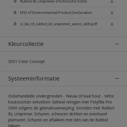
Rubbol BL Uniprimer (Technische fiche)
EPD of Environmental Product Declaration
si_be_nl_rubbol_bl_uniprimer_weiss_w05.pdf
Kleurcollectie
5051 Color Concept
Systeeminformatie
Onbehandelde ondergronden - Nieuw of kaal hout - Vette
houtsoorten ontvetten. Geheel reinigen met Polyfilla Pro
S600 volgens de gebruiksaanwijzing. Gronden met Rubbol
BL Uniprimer. Schuren, scheuren dichten en eventueel
plamuren. Schuren en aflakken met één van de Rubbol
lakken.