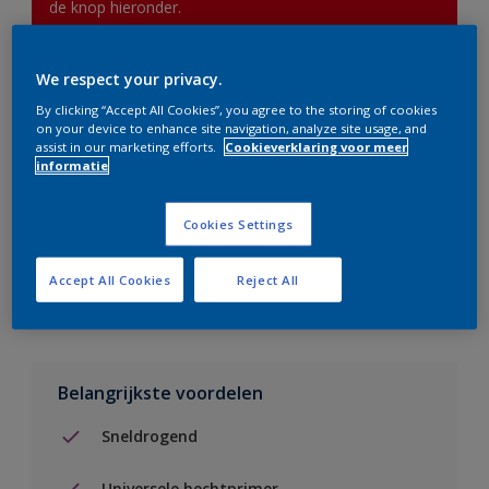
de knop hieronder.
We respect your privacy.
Boodschappenlijst
By clicking “Accept All Cookies”, you agree to the storing of cookies
on your device to enhance site navigation, analyze site usage, and
Vind een verkooppunt
assist in our marketing efforts.
Cookieverklaring voor meer
informatie
Voeg toe aan project
Cookies Settings
Zie kleur in de Sikkens Visualizer App
Accept All Cookies
Reject All
Belangrijkste voordelen
Sneldrogend
Universele hechtprimer