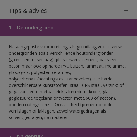
Tips & advies
1.
De ondergrond
Na aangepaste voorbereiding, als grondlaag voor diverse
ondergronden zoals verschillende houtondergronden
(grond- en tussenlaag), pleisterwerk, cement, baksteen,
beton maar ook op harde PVC buizen, laminaat, melamine,
glastegels, polyester, ceramiek,
polycarbonaat(hechtingstest aanbevolen), alle harde
overschilderbare kunststoffen, staal, CRS staal, verzinkt of
gegalvaniseerd metaal, zink, aluminium, koper, glas,
geglazuurde tegels(na ontvetten met S600 of aceton),
poedercoatings, enz.… Ook als hechtprimer op oude
vernislagen of laklagen, zowel watergedragen als
solventgedragen, na matteren.
2.
Na gebruik