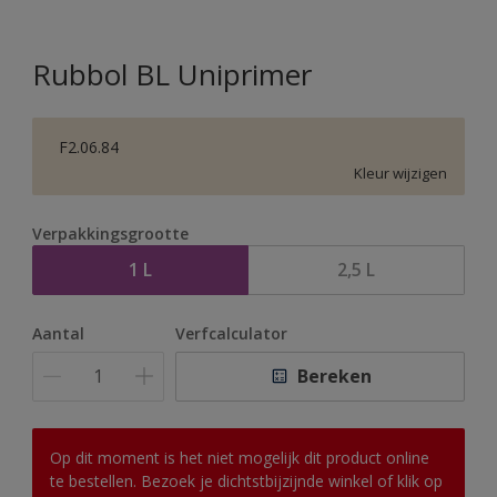
Rubbol BL Uniprimer
F2.06.84
Kleur wijzigen
Verpakkingsgrootte
1 L
2,5 L
Aantal
Verfcalculator
Bereken
Op dit moment is het niet mogelijk dit product online
te bestellen. Bezoek je dichtstbijzijnde winkel of klik op