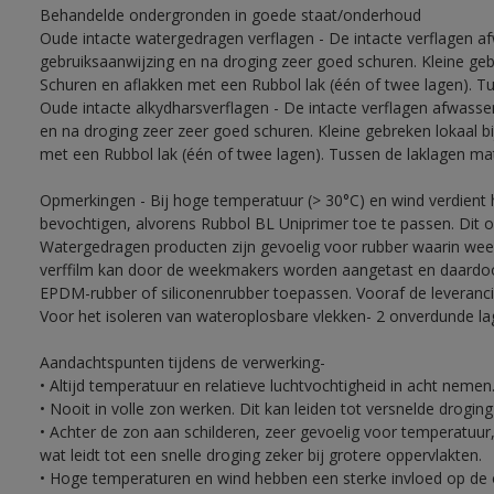
Behandelde ondergronden in goede staat/onderhoud
Oude intacte watergedragen verflagen - De intacte verflagen a
gebruiksaanwijzing en na droging zeer goed schuren. Kleine ge
Schuren en aflakken met een Rubbol lak (één of twee lagen). T
Oude intacte alkydharsverflagen - De intacte verflagen afwasse
en na droging zeer zeer goed schuren. Kleine gebreken lokaal 
met een Rubbol lak (één of twee lagen). Tussen de laklagen ma
Opmerkingen - Bij hoge temperatuur (> 30°C) en wind verdien
bevochtigen, alvorens Rubbol BL Uniprimer toe te passen. Dit 
Watergedragen producten zijn gevoelig voor rubber waarin week
verffilm kan door de weekmakers worden aangetast en daardoor 
EPDM-rubber of siliconenrubber toepassen. Vooraf de leveranci
Voor het isoleren van wateroplosbare vlekken- 2 onverdunde lag
Aandachtspunten tijdens de verwerking-
• Altijd temperatuur en relatieve luchtvochtigheid in acht nemen
• Nooit in volle zon werken. Dit kan leiden tot versnelde drogin
• Achter de zon aan schilderen, zeer gevoelig voor temperatuur,
wat leidt tot een snelle droging zeker bij grotere oppervlakten.
• Hoge temperaturen en wind hebben een sterke invloed op de o