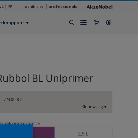
NL
FR
architecten
professionals
erkooppunten
Rubbol BL Uniprimer
ZN.00.87
Kleur wijzigen
erpakkingsgrootte
1 L
2,5 L