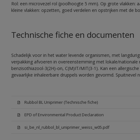
Rol: een microvezel rol (poolhoogte 5 mm). Op grote vlakken: 
kleine vlakken: opzetten, goed verdelen en opstrijken met de bor
Technische fiche en documenten
Schadelijk voor in het water levende organismen, met langdurig
verpakking afvoeren in overeenstemming met lokale/nationale r
benzisothiazool-3(2H)-on, C(M)IT/MIT(3-1). Kan een allergische 
gevaarlijke inhaleerbare druppels worden gevormd. Spuitnevel 
Rubbol BL Uniprimer (Technische fiche)
EPD of Environmental Product Declaration
si_be_nl_rubbol_bl_uniprimer_weiss_w05.pdf