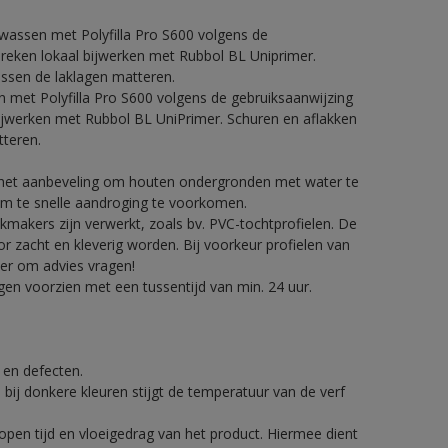
fwassen met Polyfilla Pro S600 volgens de
breken lokaal bijwerken met Rubbol BL Uniprimer.
ussen de laklagen matteren.
n met Polyfilla Pro S600 volgens de gebruiksaanwijzing
bijwerken met Rubbol BL UniPrimer. Schuren en aflakken
tteren.
t het aanbeveling om houten ondergronden met water te
om te snelle aandroging te voorkomen.
makers zijn verwerkt, zoals bv. PVC-tochtprofielen. De
zacht en kleverig worden. Bij voorkeur profielen van
er om advies vragen!
en voorzien met een tussentijd van min. 24 uur.
.
g en defecten.
 bij donkere kleuren stijgt de temperatuur van de verf
pen tijd en vloeigedrag van het product. Hiermee dient