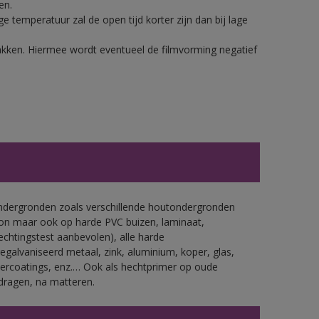
en.
 temperatuur zal de open tijd korter zijn dan bij lage
lakken. Hiermee wordt eventueel de filmvorming negatief
ondergronden zoals verschillende houtondergronden
ton maar ook op harde PVC buizen, laminaat,
echtingstest aanbevolen), alle harde
gegalvaniseerd metaal, zink, aluminium, koper, glas,
ercoatings, enz.… Ook als hechtprimer op oude
dragen, na matteren.