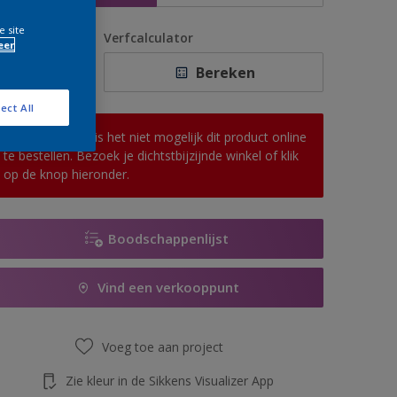
e site
antal
Verfcalculator
eer
Bereken
ect All
Op dit moment is het niet mogelijk dit product online
te bestellen. Bezoek je dichtstbijzijnde winkel of klik
op de knop hieronder.
Boodschappenlijst
Vind een verkooppunt
Voeg toe aan project
Zie kleur in de Sikkens Visualizer App