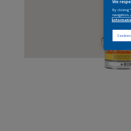
We respe
By clicking
navigation, 
informati
Cookies